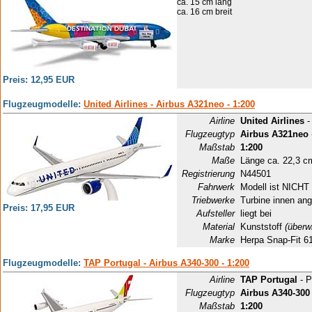
ca. 15 cm lang
ca. 16 cm breit
Preis: 12,95 EUR
Flugzeugmodelle:
United Airlines - Airbus A321neo - 1:200
Airline
United Airlines
-
Flugzeugtyp
Airbus A321neo
Maßstab
1:200
Maße
Länge ca. 22,3 c
Registrierung
N44501
Fahrwerk
Modell ist NICHT 
Triebwerke
Turbine innen ang
Preis: 17,95 EUR
Aufsteller
liegt bei
Material
Kunststoff
(überw
Marke
Herpa Snap-Fit 6
Flugzeugmodelle:
TAP Portugal - Airbus A340-300 - 1:200
Airline
TAP Portugal
- P
Flugzeugtyp
Airbus A340-300
Maßstab
1:200