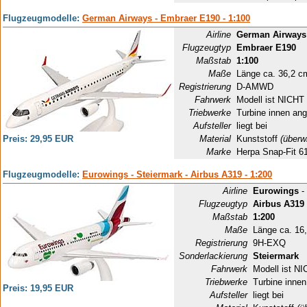
Flugzeugmodelle:
German Airways - Embraer E190 - 1:100
Airline
German Airways
Flugzeugtyp
Embraer E190
Maßstab
1:100
Maße
Länge ca. 36,2 c
Registrierung
D-AMWD
Fahrwerk
Modell ist NICHT 
Triebwerke
Turbine innen ang
Aufsteller
liegt bei
Preis: 29,95 EUR
Material
Kunststoff
(überw
Marke
Herpa Snap-Fit 6
Flugzeugmodelle:
Eurowings - Steiermark - Airbus A319 - 1:200
Airline
Eurowings
-
Flugzeugtyp
Airbus A319
Maßstab
1:200
Maße
Länge ca. 16
Registrierung
9H-EXQ
Sonderlackierung
Steiermark
Fahrwerk
Modell ist NI
Triebwerke
Turbine innen
Preis: 19,95 EUR
Aufsteller
liegt bei