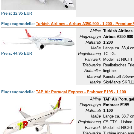
Preis: 12,95 EUR
Flugzeugmodelle:
Turkish Airlines - Airbus A350-900 - 1:200 - Premium
Airline
Turkish Airlines
Flugzeugtyp
Airbus A350-900
Maßstab
1:200
Maße
Länge ca. 33,4 c
Preis: 44,95 EUR
Registrierung
TC-LGJ
Fahrwerk
Modell ist NICHT 
Triebwerke
Realistisches Tri
Aufsteller
liegt bei
Material
Kunststoff
(überw
Marke
SkyMarks SKR11
Flugzeugmodelle:
TAP Air Portugal Express - Embraer E195 - 1:100
Airline
TAP Air Portuga
Flugzeugtyp
Embraer E195
Maßstab
1:100
Maße
Länge ca. 38,7 c
Registrierung
CS-TTY - Lisboa
Fahrwerk
Modell ist NICHT 
Triebwerke
Turbine innen ang