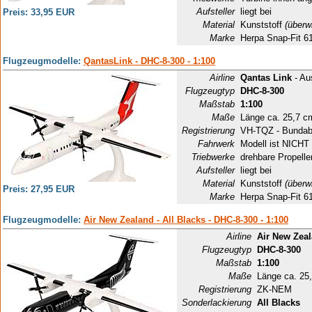
Aufsteller
liegt bei
Preis: 33,95 EUR
Material
Kunststoff
(überw
Marke
Herpa Snap-Fit 6
Flugzeugmodelle:
QantasLink - DHC-8-300 - 1:100
Airline
Qantas Link
- Aus
Flugzeugtyp
DHC-8-300
Maßstab
1:100
Maße
Länge ca. 25,7 c
Registrierung
VH-TQZ - Bundab
Fahrwerk
Modell ist NICHT 
Triebwerke
drehbare Propelle
Aufsteller
liegt bei
Material
Kunststoff
(überw
Preis: 27,95 EUR
Marke
Herpa Snap-Fit 6
Flugzeugmodelle:
Air New Zealand - All Blacks - DHC-8-300 - 1:100
Airline
Air New Zea
Flugzeugtyp
DHC-8-300
Maßstab
1:100
Maße
Länge ca. 25
Registrierung
ZK-NEM
Sonderlackierung
All Blacks