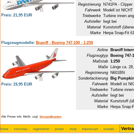
Registrierung
N741PA - Clipper
Fahrwerk
Modell ist NICHT 
Preis: 21,95 EUR
Triebwerke
Turbine innen ang
Aufsteller
liegt bei
Material
Kunststoff
(überw
Marke
Herpa Snap-Fit 6
Flugzeugmodelle:
Braniff - Boeing 747-100 - 1:250
Airline
Braniff Inter
Flugzeugtyp
Boeing 747-
Maßstab
1:250
Maße
Länge ca. 28
Registrierung
N601BN
Sonderlackierung
Big Pumpki
Fahrwerk
Modell ist NI
Preis: 19,95 EUR
Triebwerke
Turbine innen
Aufsteller
liegt bei
Material
Kunststoff
(ü
Marke
Herpa Snap-F
Alle Preise inkl. MwSt. zzgl.
Versandkosten
Vertr
home
:
vorschau
:
registrieren
:
poster
:
shop
:
impressum
:
kontakt
: