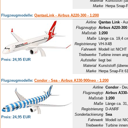
Material
Kunststoff
(ü
Marke
Herpa Snap-F
Flugzeugmodelle:
QantasLink - Airbus A220-300 - 1:200
Airline
Qantas Link
- Aus
Flugzeugtyp
Airbus A220-300
Maßstab
1:200
Maße
Länge ca. 19,4 c
Registrierung
VH-X4B
Fahrwerk
Modell ist NICHT 
Triebwerke
Turbine innen ang
Preis: 24,95 EUR
Aufsteller
liegt bei
Material
Kunststoff
(überw
Marke
Herpa Snap-Fit 6
Flugzeugmodelle:
Condor - Sea - Airbus A330-900neo - 1:200
Airline
Condor
- Deu
Flugzeugtyp
Airbus A330
Maßstab
1:200
Maße
Länge ca. 31
Registrierung
D-ANRF
Sonderlackierung
Sea
Preis: 24,95 EUR
Fahrwerk
Modell ist NI
Triebwerke
Turbine innen