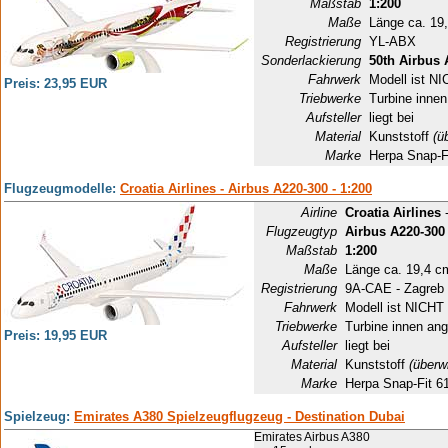
Maßstab
1:200
Maße
Länge ca. 19
Registrierung
YL-ABX
Sonderlackierung
50th Airbus 
Fahrwerk
Modell ist NI
Preis: 23,95 EUR
Triebwerke
Turbine innen
Aufsteller
liegt bei
Material
Kunststoff
(ü
Marke
Herpa Snap-F
Flugzeugmodelle:
Croatia Airlines - Airbus A220-300 - 1:200
Airline
Croatia Airlines
-
Flugzeugtyp
Airbus A220-300
Maßstab
1:200
Maße
Länge ca. 19,4 c
Registrierung
9A-CAE - Zagreb
Fahrwerk
Modell ist NICHT 
Triebwerke
Turbine innen ang
Preis: 19,95 EUR
Aufsteller
liegt bei
Material
Kunststoff
(überw
Marke
Herpa Snap-Fit 6
Spielzeug:
Emirates A380 Spielzeugflugzeug - Destination Dubai
Emirates Airbus A380