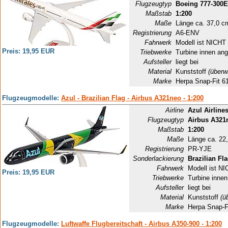
Flugzeugtyp
Boeing 777-300
Maßstab
1:200
Maße
Länge ca. 37,0 c
Registrierung
A6-ENV
Fahrwerk
Modell ist NICHT 
Preis: 19,95 EUR
Triebwerke
Turbine innen ang
Aufsteller
liegt bei
Material
Kunststoff
(überw
Marke
Herpa Snap-Fit 6
Flugzeugmodelle:
Azul - Brazilian Flag - Airbus A321neo - 1:200
Airline
Azul Airline
Flugzeugtyp
Airbus A321
Maßstab
1:200
Maße
Länge ca. 22
Registrierung
PR-YJE
Sonderlackierung
Brazilian Fl
Fahrwerk
Modell ist NI
Preis: 19,95 EUR
Triebwerke
Turbine innen
Aufsteller
liegt bei
Material
Kunststoff
(ü
Marke
Herpa Snap-F
Flugzeugmodelle:
Luftwaffe Flugbereitschaft - Airbus A350-900 - 1:200