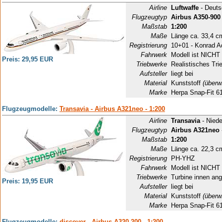
Airline
Luftwaffe
- Deuts
Flugzeugtyp
Airbus A350-900
Maßstab
1:200
Maße
Länge ca. 33,4 c
Registrierung
10+01 - Konrad A
Fahrwerk
Modell ist NICHT 
Preis: 29,95 EUR
Triebwerke
Realistisches Tri
Aufsteller
liegt bei
Material
Kunststoff
(überw
Marke
Herpa Snap-Fit 6
Flugzeugmodelle:
Transavia - Airbus A321neo - 1:200
Airline
Transavia
- Niede
Flugzeugtyp
Airbus A321neo
Maßstab
1:200
Maße
Länge ca. 22,3 c
Registrierung
PH-YHZ
Fahrwerk
Modell ist NICHT 
Triebwerke
Turbine innen ang
Preis: 19,95 EUR
Aufsteller
liegt bei
Material
Kunststoff
(überw
Marke
Herpa Snap-Fit 6
Flugzeugmodelle:
discover - Airbus A320-200 - 1:200