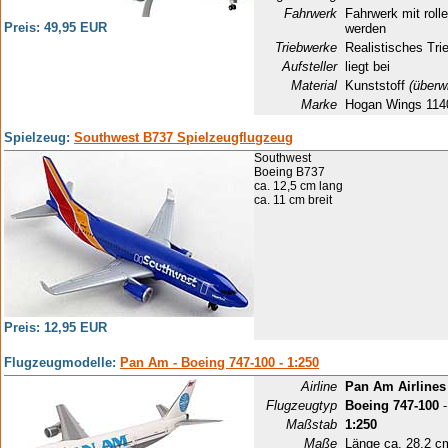
Fahrwerk
Fahrwerk mit rol
Preis: 49,95 EUR
werden
Triebwerke
Realistisches Tri
Aufsteller
liegt bei
Material
Kunststoff
(überw
Marke
Hogan Wings 114
Spielzeug:
Southwest B737 Spielzeugflugzeug
Southwest
Boeing B737
ca. 12,5 cm lang
ca. 11 cm breit
Preis: 12,95 EUR
Flugzeugmodelle:
Pan Am - Boeing 747-100 - 1:250
Airline
Pan Am Airlines
Flugzeugtyp
Boeing 747-100
-
Maßstab
1:250
Maße
Länge ca. 28,2 c