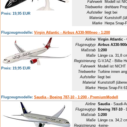
Fahrwerk
Modell ist NI
Triebwerke
drehbare Prop
Aufsteller
liegt bei
Preis: 19,95 EUR
Material
Kunststoff
(ü
Marke
Herpa Snap-F
Flugzeugmodelle:
Virgin Atlantic - Airbus A330-900neo - 1:200
Airline
Virgin Atlantic
- 
Flugzeugtyp
Airbus A330-900
Maßstab
1:200
Maße
Länge ca. 31,8 c
Registrierung
G-VJAZ - Billie H
Fahrwerk
Modell ist NICHT 
Preis: 19,95 EUR
Triebwerke
Turbine innen ang
Aufsteller
liegt bei
Material
Kunststoff
(überw
Marke
Herpa Snap-Fit 6
Flugzeugmodelle:
Saudia - Boeing 787-10 - 1:200 - PremiumModell
Airline
Saudia
- Saudi-A
Flugzeugtyp
Boeing 787-10
- 
Maßstab
1:200
Maße
Länge ca. 34,2 c
Registrierung
-keine-