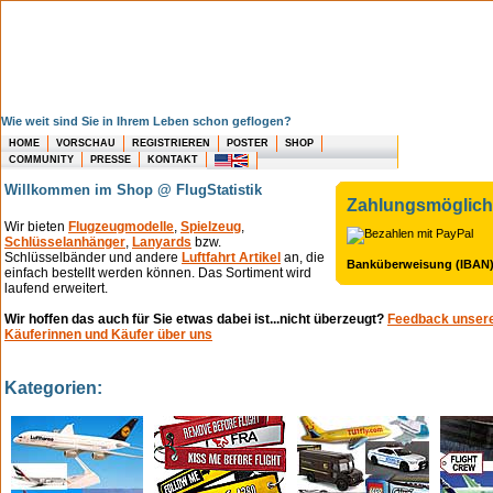
Wie weit sind Sie in Ihrem Leben schon geflogen?
HOME
VORSCHAU
REGISTRIEREN
POSTER
SHOP
COMMUNITY
PRESSE
KONTAKT
Willkommen im Shop @ FlugStatistik
Zahlungsmöglich
Wir bieten
Flugzeugmodelle
,
Spielzeug
,
Schlüsselanhänger
,
Lanyards
bzw.
Schlüsselbänder und andere
Luftfahrt Artikel
an, die
Banküberweisung (IBAN
einfach bestellt werden können. Das Sortiment wird
laufend erweitert.
Wir hoffen das auch für Sie etwas dabei ist...nicht überzeugt?
Feedback unser
Käuferinnen und Käufer über uns
Kategorien: