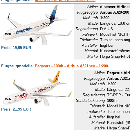
Airline
discover Airline
Flugzeugtyp
Airbus A320-200
Maßstab
1:200
Maße
Länge ca. 18,8 c
Registrierung
D-AIUS
Fahrwerk
Modell ist NICHT 
Triebwerke
Turbine innen ang
Aufsteller
liegt bei
Preis: 19,95 EUR
Material
Kunststoff
(überw
Marke
Herpa Snap-Fit 6
Flugzeugmodelle:
Pegasus - 100th - Airbus A321neo - 1:200
Airline
Pegasus Airl
Flugzeugtyp
Airbus A321
Maßstab
1:200
Maße
Länge ca. 22
Registrierung
TC-RDP - Cu
Sonderlackierung
100th
Fahrwerk
Modell ist NI
Preis: 21,95 EUR
Triebwerke
Turbine innen
Aufsteller
liegt bei
Material
Kunststoff
(ü
Marke
Herpa Snap-F