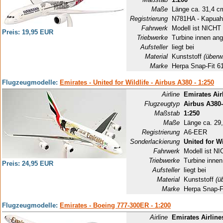
Maße
Länge ca. 31,4 c
Registrierung
N781HA - Kapuah
Fahrwerk
Modell ist NICHT 
Preis: 19,95 EUR
Triebwerke
Turbine innen ang
Aufsteller
liegt bei
Material
Kunststoff
(überw
Marke
Herpa Snap-Fit 6
Flugzeugmodelle:
Emirates - United for Wildlife - Airbus A380 - 1:250
Airline
Emirates Air
Flugzeugtyp
Airbus A380
Maßstab
1:250
Maße
Länge ca. 29
Registrierung
A6-EER
Sonderlackierung
United for Wi
Fahrwerk
Modell ist NI
Triebwerke
Turbine innen
Preis: 24,95 EUR
Aufsteller
liegt bei
Material
Kunststoff
(ü
Marke
Herpa Snap-F
Flugzeugmodelle:
Emirates - Boeing 777-300ER - 1:200
Airline
Emirates Airline