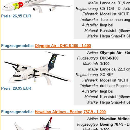
Maße
Länge ca. 31,9 c
Registrierung
CS-TOB - D. João
Fahrwerk
Modell ist NICHT 
Preis: 26,95 EUR
Triebwerke
Turbine innen ang
Aufsteller
liegt bei
Material
Kunststoff
(überw
Marke
Herpa Snap-Fit 6
Flugzeugmodelle:
Olympic Air - DHC-8-100 - 1:100
Airline
Olympic Air
- Gr
Flugzeugtyp
DHC-8-100
Maßstab
1:100
Maße
Länge ca. 22,3 c
Registrierung
SX-BIP
Fahrwerk
Modell ist NICHT 
Triebwerke
drehbare Propelle
Preis: 29,95 EUR
Aufsteller
liegt bei
Material
Kunststoff
(überw
Marke
Herpa Snap-Fit 6
Flugzeugmodelle:
Hawaiian Airlines - Boeing 787-9 - 1:200
Airline
Hawaiian Airline
Flugzeugtyp
Boeing 787-9
- D
Maßstab
1:200