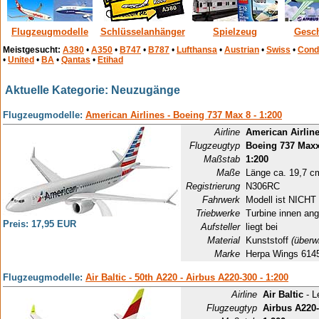
Flugzeugmodelle
Schlüsselanhänger
Spielzeug
Gesc
Meistgesucht:
A380
•
A350
•
B747
•
B787
•
Lufthansa
•
Austrian
•
Swiss
•
Cond
•
United
•
BA
•
Qantas
•
Etihad
Aktuelle Kategorie: Neuzugänge
Flugzeugmodelle:
American Airlines - Boeing 737 Max 8 - 1:200
Airline
American Airlin
Flugzeugtyp
Boeing 737 Maxx
Maßstab
1:200
Maße
Länge ca. 19,7 c
Registrierung
N306RC
Fahrwerk
Modell ist NICHT 
Triebwerke
Turbine innen ang
Preis: 17,95 EUR
Aufsteller
liegt bei
Material
Kunststoff
(überw
Marke
Herpa Wings 614
Flugzeugmodelle:
Air Baltic - 50th A220 - Airbus A220-300 - 1:200
Airline
Air Baltic
- L
Flugzeugtyp
Airbus A220