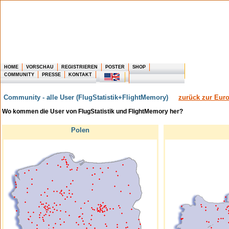
HOME
VORSCHAU
REGISTRIEREN
POSTER
SHOP
COMMUNITY
PRESSE
KONTAKT
Community - alle User (FlugStatistik+FlightMemory)
zurück zur Euro
Wie weit sind Sie in Ihrem Leben schon geflo
Wo kommen die User von FlugStatistik und FlightMemory her?
Polen