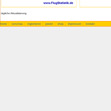
tägliche Aktualisierung
home
:
vorschau
:
registrieren
:
poster
:
shop
:
impressum
:
kontakt