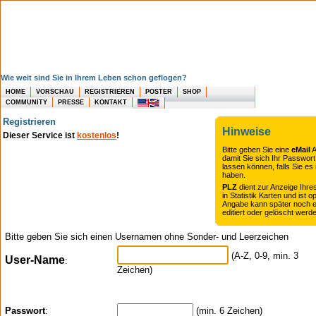
Wie weit sind Sie in Ihrem Leben schon geflogen?
HOME
VORSCHAU
REGISTRIEREN
POSTER
SHOP
COMMUNITY
PRESSE
KONTAKT
Registrieren
Hinweise
Dieser Service ist
kostenlos
!
Bitte geben Sie eine
eMail
A
damit Sie sich Ihr Passwor
lassen können, falls Sie es
haben.
PLZ
dient zur Anzeige Ihre
in Statistik Karten und ist op
Angabe kann später noch 
editiert oder gelöscht werd
Bitte geben Sie sich einen Usernamen ohne Sonder- und Leerzeichen
(A-Z, 0-9, min. 3
User-Name
:
Zeichen)
Passwort
:
(min. 6 Zeichen)