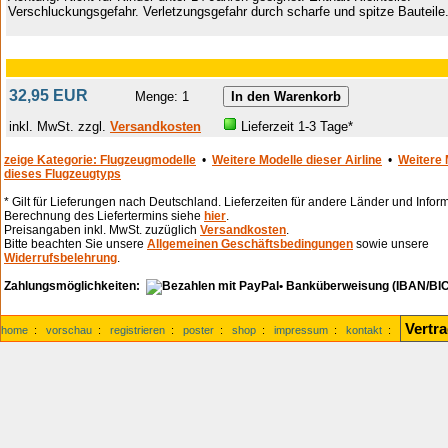
Verschluckungsgefahr. Verletzungsgefahr durch scharfe und spitze Bauteile
32,95 EUR
Menge: 1
inkl. MwSt. zzgl.
Versandkosten
Lieferzeit 1-3 Tage*
zeige Kategorie: Flugzeugmodelle
•
Weitere Modelle dieser Airline
•
Weitere 
dieses Flugzeugtyps
* Gilt für Lieferungen nach Deutschland. Lieferzeiten für andere Länder und Infor
Berechnung des Liefertermins siehe
hier
.
Preisangaben inkl. MwSt. zuzüglich
Versandkosten
.
Bitte beachten Sie unsere
Allgemeinen Geschäftsbedingungen
sowie unsere
Widerrufsbelehrung
.
Zahlungsmöglichkeiten:
• Banküberweisung (IBAN/BIC
Vertr
home
:
vorschau
:
registrieren
:
poster
:
shop
:
impressum
:
kontakt
: