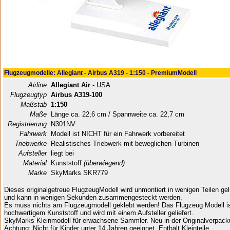
Flugzeugmodelle: Allegiant - Airbus A319 - 1:150 - PremiumModell
Airline
Allegiant Air
- USA
Flugzeugtyp
Airbus A319-100
Maßstab
1:150
Maße
Länge ca. 22,6 cm / Spannweite ca. 22,7 cm
Registrierung
N301NV
Fahrwerk
Modell ist NICHT für ein Fahrwerk vorbereitet
Triebwerke
Realistisches Triebwerk mit beweglichen Turbinen
Aufsteller
liegt bei
Material
Kunststoff
(überwiegend)
Marke
SkyMarks SKR779
Dieses originalgetreue FlugzeugModell wird unmontiert in wenigen Teilen geli
und kann in wenigen Sekunden zusammengesteckt werden.
Es muss nichts am Flugzeugmodell geklebt werden! Das Flugzeug Modell i
hochwertigem Kunststoff und wird mit einem Aufsteller geliefert.
SkyMarks Kleinmodell für erwachsene Sammler. Neu in der Originalverpack
Achtung: Nicht für Kinder unter 14 Jahren geeignet. Enthält Kleinteile.