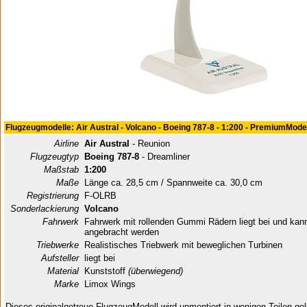
Flugzeugmodelle: Air Austral - Volcano - Boeing 787-8 - 1:200 - PremiumMode
Airline
Air Austral
- Reunion
Flugzeugtyp
Boeing 787-8
- Dreamliner
Maßstab
1:200
Maße
Länge ca. 28,5 cm / Spannweite ca. 30,0 cm
Registrierung
F-OLRB
Sonderlackierung
Volcano
Fahrwerk
Fahrwerk mit rollenden Gummi Rädern liegt bei und kan
angebracht werden
Triebwerke
Realistisches Triebwerk mit beweglichen Turbinen
Aufsteller
liegt bei
Material
Kunststoff
(überwiegend)
Marke
Limox Wings
Dieses originalgetreue FlugzeugModell wird unmontiert in wenigen Teilen geli