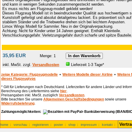
und kann in wenigen Sekunden zusammengesteckt werden.
Es muss nichts am Flugzeug-modell geklebt werden!
Dieses Flugzeug Modell ist in beeindruckender Qualität aus hochwertigem 
Kunststoff gefertigt und absolut detailgetreu lackiert. Es präsentiert sich au
stabilem Ständer und die Triebwerke drehen sich bei leichtem Anpusten.
Limox Wings Modell für Sammler. Neu in der Originalverpackung.
Achtung: Nicht für Kinder unter 14 Jahren geeignet. Enthält Kleinteile.
Verschluckungsgefahr. Verletzungsgefahr durch scharfe und spitze Bauteile
35,95 EUR
Menge: 1
inkl. MwSt. zzgl.
Versandkosten
Lieferzeit 1-3 Tage*
zeige Kategorie: Flugzeugmodelle
•
Weitere Modelle dieser Airline
•
Weitere 
dieses Flugzeugtyps
* Gilt für Lieferungen nach Deutschland. Lieferzeiten für andere Länder und Infor
Berechnung des Liefertermins siehe
hier
.
Preisangaben inkl. MwSt. zuzüglich
Versandkosten
.
Bitte beachten Sie unsere
Allgemeinen Geschäftsbedingungen
sowie unsere
Widerrufsbelehrung
.
Zahlungsmöglichkeiten:
• Banküberweisung (IBAN/BIC
Vertr
home
:
vorschau
:
registrieren
:
poster
:
shop
:
impressum
:
kontakt
: