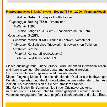
Flugzeugmodelle: British Airways - Boeing 787-9 - 1:200 - PremiumModell
Airline
British Airways
- Großbritannien
Flugzeugtyp
Boeing 787-9
- Dreamliner
Maßstab
1:200
Maße
Länge ca. 31,4 cm / Spannweite ca. 30,1 cm
Registrierung
G-ZBKE
Fahrwerk
Modell ist NICHT für ein Fahrwerk vorbereitet
Triebwerke
Realistisches Triebwerk mit beweglichen Turbinen
Aufsteller
liegt bei
Material
Kunststoff
(überwiegend)
Marke
SkyMarks SKR1039
Dieses originalgetreue FlugzeugModell wird unmontiert in wenigen Teilen g
und kann in wenigen Sekunden zusammengesteckt werden.
Es muss nichts am Flugzeug-modell geklebt werden!
Dieses Flugzeug Modell ist in beeindruckender Qualität aus hochwertig
Kunststoff gefertigt und absolut detailgetreu in den Farben der British Ai
lackiert. Es präsentiert sich auf einem stabilem Ständer.
SkyMarks Modell für Sammler. Neu in der Originalverpackung.
Achtung: Nicht für Kinder unter 14 Jahren geeignet. Enthält Kleinteile.
Verschluckungsgefahr. Verletzungsgefahr durch scharfe und spitze Baute