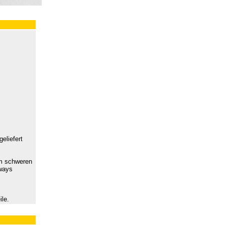
eliefert
em schweren
rways
ile.