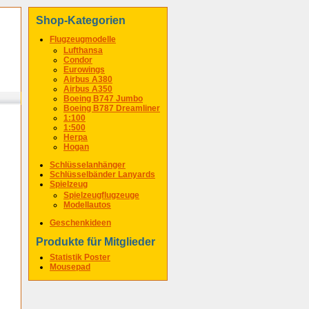
Shop-Kategorien
Flugzeugmodelle
Lufthansa
Condor
Eurowings
Airbus A380
Airbus A350
Boeing B747 Jumbo
Boeing B787 Dreamliner
1:100
1:500
Herpa
Hogan
Schlüsselanhänger
Schlüsselbänder Lanyards
Spielzeug
Spielzeugflugzeuge
Modellautos
Geschenkideen
Produkte für Mitglieder
Statistik Poster
Mousepad