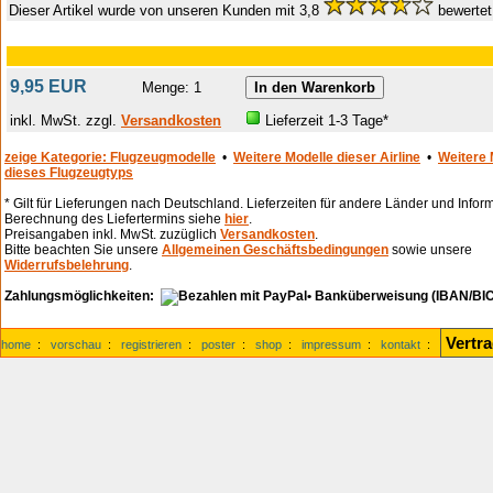
Dieser Artikel wurde von unseren Kunden mit 3,8
bewertet
9,95 EUR
Menge: 1
inkl. MwSt. zzgl.
Versandkosten
Lieferzeit 1-3 Tage*
zeige Kategorie: Flugzeugmodelle
•
Weitere Modelle dieser Airline
•
Weitere 
dieses Flugzeugtyps
* Gilt für Lieferungen nach Deutschland. Lieferzeiten für andere Länder und Infor
Berechnung des Liefertermins siehe
hier
.
Preisangaben inkl. MwSt. zuzüglich
Versandkosten
.
Bitte beachten Sie unsere
Allgemeinen Geschäftsbedingungen
sowie unsere
Widerrufsbelehrung
.
Zahlungsmöglichkeiten:
• Banküberweisung (IBAN/BIC
Vertr
home
:
vorschau
:
registrieren
:
poster
:
shop
:
impressum
:
kontakt
: