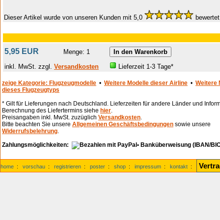
Dieser Artikel wurde von unseren Kunden mit 5,0
bewertet
5,95 EUR
Menge: 1
inkl. MwSt. zzgl.
Versandkosten
Lieferzeit 1-3 Tage*
zeige Kategorie: Flugzeugmodelle
•
Weitere Modelle dieser Airline
•
Weitere 
dieses Flugzeugtyps
* Gilt für Lieferungen nach Deutschland. Lieferzeiten für andere Länder und Infor
Berechnung des Liefertermins siehe
hier
.
Preisangaben inkl. MwSt. zuzüglich
Versandkosten
.
Bitte beachten Sie unsere
Allgemeinen Geschäftsbedingungen
sowie unsere
Widerrufsbelehrung
.
Zahlungsmöglichkeiten:
• Banküberweisung (IBAN/BIC
Vertr
home
:
vorschau
:
registrieren
:
poster
:
shop
:
impressum
:
kontakt
: