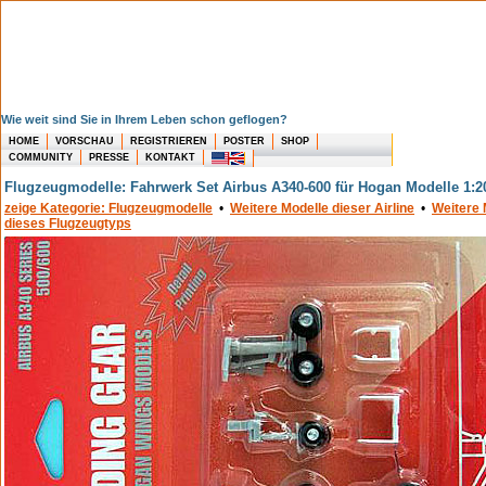
Wie weit sind Sie in Ihrem Leben schon geflogen?
HOME
VORSCHAU
REGISTRIEREN
POSTER
SHOP
COMMUNITY
PRESSE
KONTAKT
Flugzeugmodelle: Fahrwerk Set Airbus A340-600 für Hogan Modelle 1:2
zeige Kategorie: Flugzeugmodelle
•
Weitere Modelle dieser Airline
•
Weitere 
dieses Flugzeugtyps