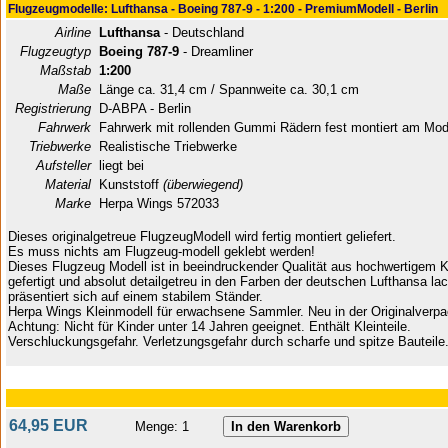
Flugzeugmodelle: Lufthansa - Boeing 787-9 - 1:200 - PremiumModell - Berlin
Airline
Lufthansa
- Deutschland
Flugzeugtyp
Boeing 787-9
- Dreamliner
Maßstab
1:200
Maße
Länge ca. 31,4 cm / Spannweite ca. 30,1 cm
Registrierung
D-ABPA - Berlin
Fahrwerk
Fahrwerk mit rollenden Gummi Rädern fest montiert am Mod
Triebwerke
Realistische Triebwerke
Aufsteller
liegt bei
Material
Kunststoff
(überwiegend)
Marke
Herpa Wings 572033
Dieses originalgetreue FlugzeugModell wird fertig montiert geliefert.
Es muss nichts am Flugzeug-modell geklebt werden!
Dieses Flugzeug Modell ist in beeindruckender Qualität aus hochwertigem K
gefertigt und absolut detailgetreu in den Farben der deutschen Lufthansa lac
präsentiert sich auf einem stabilem Ständer.
Herpa Wings Kleinmodell für erwachsene Sammler. Neu in der Originalverp
Achtung: Nicht für Kinder unter 14 Jahren geeignet. Enthält Kleinteile.
Verschluckungsgefahr. Verletzungsgefahr durch scharfe und spitze Bauteile
64,95 EUR
Menge: 1