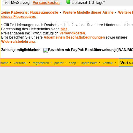
inkl. MwSt. zzgl.
Versandkosten
Lieferzeit 1-3 Tage*
zeige Kategorie: Flugzeugmodelle
•
Weitere Modelle dieser Airline
•
Weitere 
dieses Flugzeugtyps
* Gilt für Lieferungen nach Deutschland. Lieferzeiten für andere Länder und Infor
Berechnung des Liefertermins siehe
hier
.
Preisangaben inkl. MwSt. zuzüglich
Versandkosten
.
Bitte beachten Sie unsere
Allgemeinen Geschäftsbedingungen
sowie unsere
Widerrufsbelehrung
.
Zahlungsmöglichkeiten:
• Banküberweisung (IBAN/BIC
Vertr
home
:
vorschau
:
registrieren
:
poster
:
shop
:
impressum
:
kontakt
: