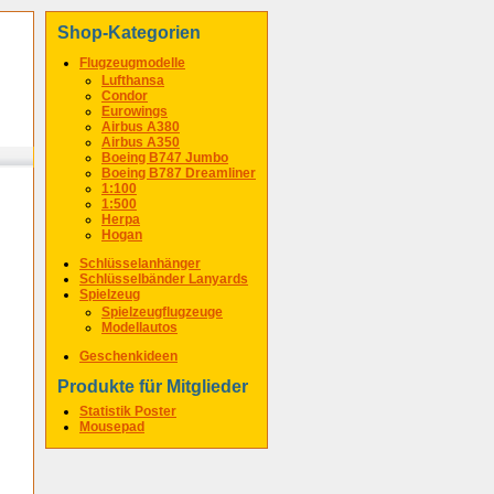
Shop-Kategorien
Flugzeugmodelle
Lufthansa
Condor
Eurowings
Airbus A380
Airbus A350
Boeing B747 Jumbo
Boeing B787 Dreamliner
1:100
1:500
Herpa
Hogan
Schlüsselanhänger
Schlüsselbänder Lanyards
Spielzeug
Spielzeugflugzeuge
Modellautos
Geschenkideen
Produkte für Mitglieder
Statistik Poster
Mousepad