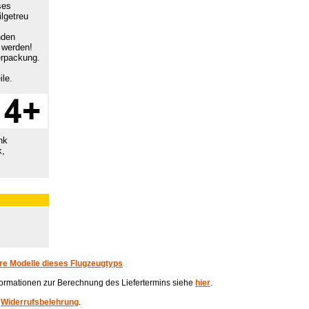
ses
ilgetreu
nden
 werden!
erpackung.
ile.
hk
k,
re Modelle dieses Flugzeugtyps
Informationen zur Berechnung des Liefertermins siehe
hier
.
e
Widerrufsbelehrung
.