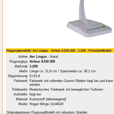
Flugzeugmodelle: Aer Lingus - Airbus A330-300 - 1:200 - PremiumModell
Airline
Aer Lingus
- Irland
Flugzeugtyp
Airbus A330-300
Maßstab
1:200
Maße
Länge ca. 31,8 cm / Spannweite ca. 30,2 cm
Registrierung
EI-ELA
Fahrwerk
Fahrwerk mit rollenden Gummi Rädern liegt bei und kann
werden
Triebwerke
Realistisches Triebwerk mit beweglichen Turbinen
Aufsteller
liegt bei
Material
Kunststoff
(überwiegend)
Marke
Hogan Wings 11144GR
Originalgetreues FlugzeugModell mit robustem Ständer.