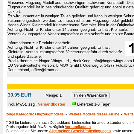
Massives Flugzeug Modell aus hochwertigem schwerem Kunststoff. Die
FlugzeugModell ist in beeindruckender Qualität gefertigt und absolut deta
lackiert.
Es wird unmontiert in wenigen Teilen geliefert und kann in wenigen Seku
zusammengesteckt werden. Es muss nichts am Flugzeugmodell geklebt
Hogan Wings Kleinmodell für erwachsene Sammler. Neu in der Originalv
Achtung: Nicht für Kinder unter 14 Jahren geeignet. Enthält Kleinteile.
Verschluckungsgefahr. Verletzungsgefahr durch scharfe und spitze Baute
Informationen zur Produktsicherheit:
Achtung: Nicht für Kinder unter 14 Jahren geeignet. Enthält
Kleinteile. Verschluckungsgefahr. Verletzungsgefahr durch scharfe
und spitze Bauteile.
Produkthersteller: Hogan Wings Ltd., HonkKong, info@hoganwings.com.
EU Verantwortliche Person: LIMOX GmbH, Oderweg 6, 34277 Fuldabrüc
Deutschland, office@limox.de
39,95 EUR
Menge: 1
inkl. MwSt. zzgl.
Versandkosten
Lieferzeit 1-3 Tage*
zeige Kategorie: Flugzeugmodelle
•
Weitere Modelle dieser Airline
•
Weite
* Gilt für Lieferungen nach Deutschland. Lieferzeiten für andere Länder und 
Preisangaben inkl. MwSt. zuzüglich
Versandkosten
.
Bitte beachten Sie unsere
Allgemeinen Geschäftsbedingungen
sowie unser