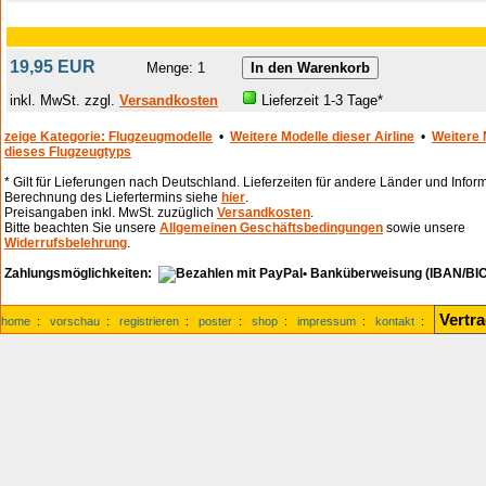
19,95 EUR
Menge: 1
inkl. MwSt. zzgl.
Versandkosten
Lieferzeit 1-3 Tage*
zeige Kategorie: Flugzeugmodelle
•
Weitere Modelle dieser Airline
•
Weitere 
dieses Flugzeugtyps
* Gilt für Lieferungen nach Deutschland. Lieferzeiten für andere Länder und Infor
Berechnung des Liefertermins siehe
hier
.
Preisangaben inkl. MwSt. zuzüglich
Versandkosten
.
Bitte beachten Sie unsere
Allgemeinen Geschäftsbedingungen
sowie unsere
Widerrufsbelehrung
.
Zahlungsmöglichkeiten:
• Banküberweisung (IBAN/BIC
Vertr
home
:
vorschau
:
registrieren
:
poster
:
shop
:
impressum
:
kontakt
: