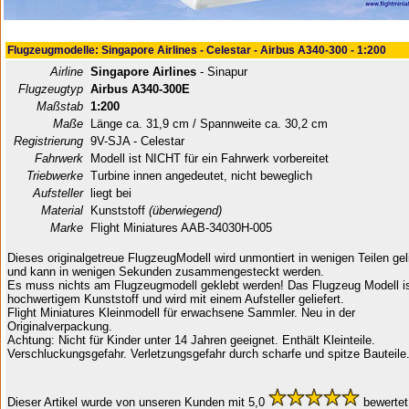
Flugzeugmodelle: Singapore Airlines - Celestar - Airbus A340-300 - 1:200
Airline
Singapore Airlines
- Sinapur
Flugzeugtyp
Airbus A340-300E
Maßstab
1:200
Maße
Länge ca. 31,9 cm / Spannweite ca. 30,2 cm
Registrierung
9V-SJA - Celestar
Fahrwerk
Modell ist NICHT für ein Fahrwerk vorbereitet
Triebwerke
Turbine innen angedeutet, nicht beweglich
Aufsteller
liegt bei
Material
Kunststoff
(überwiegend)
Marke
Flight Miniatures AAB-34030H-005
Dieses originalgetreue FlugzeugModell wird unmontiert in wenigen Teilen geli
und kann in wenigen Sekunden zusammengesteckt werden.
Es muss nichts am Flugzeugmodell geklebt werden! Das Flugzeug Modell i
hochwertigem Kunststoff und wird mit einem Aufsteller geliefert.
Flight Miniatures Kleinmodell für erwachsene Sammler. Neu in der
Originalverpackung.
Achtung: Nicht für Kinder unter 14 Jahren geeignet. Enthält Kleinteile.
Verschluckungsgefahr. Verletzungsgefahr durch scharfe und spitze Bauteile
Dieser Artikel wurde von unseren Kunden mit 5,0
bewertet