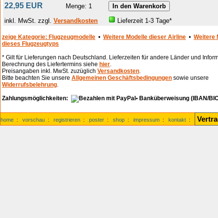
22,95 EUR
Menge: 1
inkl. MwSt. zzgl.
Versandkosten
Lieferzeit 1-3 Tage*
zeige Kategorie: Flugzeugmodelle
•
Weitere Modelle dieser Airline
•
Weitere 
dieses Flugzeugtyps
* Gilt für Lieferungen nach Deutschland. Lieferzeiten für andere Länder und Infor
Berechnung des Liefertermins siehe
hier
.
Preisangaben inkl. MwSt. zuzüglich
Versandkosten
.
Bitte beachten Sie unsere
Allgemeinen Geschäftsbedingungen
sowie unsere
Widerrufsbelehrung
.
Zahlungsmöglichkeiten:
• Banküberweisung (IBAN/BIC
Vertr
home
:
vorschau
:
registrieren
:
poster
:
shop
:
impressum
:
kontakt
: