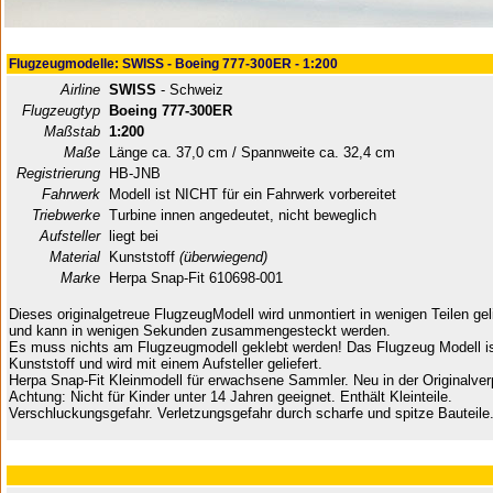
Flugzeugmodelle: SWISS - Boeing 777-300ER - 1:200
Airline
SWISS
- Schweiz
Flugzeugtyp
Boeing 777-300ER
Maßstab
1:200
Maße
Länge ca. 37,0 cm / Spannweite ca. 32,4 cm
Registrierung
HB-JNB
Fahrwerk
Modell ist NICHT für ein Fahrwerk vorbereitet
Triebwerke
Turbine innen angedeutet, nicht beweglich
Aufsteller
liegt bei
Material
Kunststoff
(überwiegend)
Marke
Herpa Snap-Fit 610698-001
Dieses originalgetreue FlugzeugModell wird unmontiert in wenigen Teilen geli
und kann in wenigen Sekunden zusammengesteckt werden.
Es muss nichts am Flugzeugmodell geklebt werden! Das Flugzeug Modell i
Kunststoff und wird mit einem Aufsteller geliefert.
Herpa Snap-Fit Kleinmodell für erwachsene Sammler. Neu in der Originalve
Achtung: Nicht für Kinder unter 14 Jahren geeignet. Enthält Kleinteile.
Verschluckungsgefahr. Verletzungsgefahr durch scharfe und spitze Bauteile