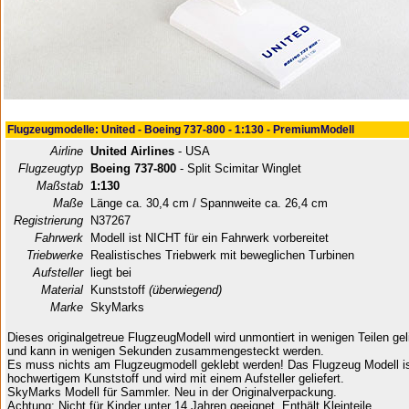
Flugzeugmodelle: United - Boeing 737-800 - 1:130 - PremiumModell
Airline
United Airlines
- USA
Flugzeugtyp
Boeing 737-800
- Split Scimitar Winglet
Maßstab
1:130
Maße
Länge ca. 30,4 cm / Spannweite ca. 26,4 cm
Registrierung
N37267
Fahrwerk
Modell ist NICHT für ein Fahrwerk vorbereitet
Triebwerke
Realistisches Triebwerk mit beweglichen Turbinen
Aufsteller
liegt bei
Material
Kunststoff
(überwiegend)
Marke
SkyMarks
Dieses originalgetreue FlugzeugModell wird unmontiert in wenigen Teilen geli
und kann in wenigen Sekunden zusammengesteckt werden.
Es muss nichts am Flugzeugmodell geklebt werden! Das Flugzeug Modell i
hochwertigem Kunststoff und wird mit einem Aufsteller geliefert.
SkyMarks Modell für Sammler. Neu in der Originalverpackung.
Achtung: Nicht für Kinder unter 14 Jahren geeignet. Enthält Kleinteile.