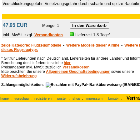
Verschluckungsgefahr. Verletzungsgefahr durch scharfe und spitze Bauteile
47,95 EUR
Menge: 1
inkl. MwSt. zzgl.
Versandkosten
Lieferzeit 1-3 Tage*
zeige Kategorie: Flugzeugmodelle
•
Weitere Modelle dieser Airline
•
Weitere 
dieses Flugzeugtyps
* Gilt für Lieferungen nach Deutschland. Lieferzeiten für andere Länder und Infor
Berechnung des Liefertermins siehe
hier
.
Preisangaben inkl. MwSt. zuzüglich
Versandkosten
.
Bitte beachten Sie unsere
Allgemeinen Geschäftsbedingungen
sowie unsere
Widerrufsbelehrung
.
Zahlungsmöglichkeiten:
• Banküberweisung (IBAN/BIC
Vertr
home
:
vorschau
:
registrieren
:
poster
:
shop
:
impressum
:
kontakt
: