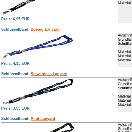
Material
Preis: 6,95 EUR
Schlüsselband:
Boeing Lanyard
Aufschrif
Grundfar
Schriftfa
Material
Material
Material
Preis: 4,95 EUR
Schlüsselband:
Stewardess Lanyard
Aufschri
Grundfar
Schriftfa
Material
Material
Material
Preis: 3,95 EUR
Schlüsselband:
Pilot Lanyard
Aufschrift
Grundfar