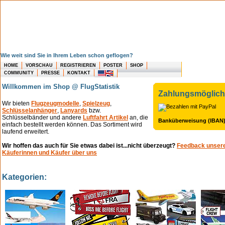
Wie weit sind Sie in Ihrem Leben schon geflogen?
HOME
VORSCHAU
REGISTRIEREN
POSTER
SHOP
COMMUNITY
PRESSE
KONTAKT
Willkommen im Shop @ FlugStatistik
Zahlungsmöglich
Wir bieten
Flugzeugmodelle
,
Spielzeug
,
Schlüsselanhänger
,
Lanyards
bzw.
Schlüsselbänder und andere
Luftfahrt Artikel
an, die
Banküberweisung (IBAN
einfach bestellt werden können. Das Sortiment wird
laufend erweitert.
Wir hoffen das auch für Sie etwas dabei ist...nicht überzeugt?
Feedback unser
Käuferinnen und Käufer über uns
Kategorien: