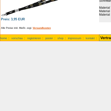
Schriftfa
Material
Material
Material
Preis: 3,95 EUR
Alle Preise inkl. MwSt. zzgl.
Versandkosten
Vertr
home
:
vorschau
:
registrieren
:
poster
:
shop
:
impressum
:
kontakt
: