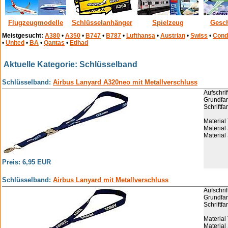
Flugzeugmodelle
Schlüsselanhänger
Spielzeug
Gesc
Meistgesucht:
A380
•
A350
•
B747
•
B787
•
Lufthansa
•
Austrian
•
Swiss
•
Cond
•
United
•
BA
•
Qantas
•
Etihad
Aktuelle Kategorie: Schlüsselband
Schlüsselband:
Airbus Lanyard A320neo mit Metallverschluss
Aufschri
Grundfar
Schriftfa
Material
Material
Material
Preis: 6,95 EUR
Schlüsselband:
Airbus Lanyard mit Metallverschluss
Aufschrif
Grundfar
Schriftfa
Material
Material