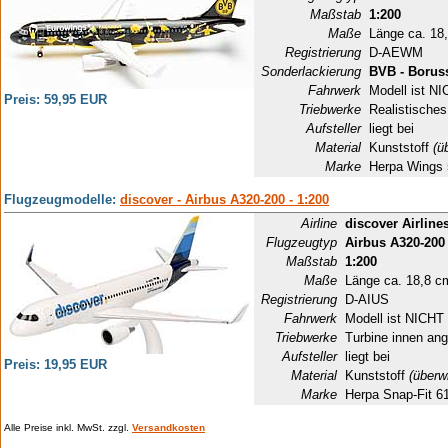
Maßstab
1:200
Maße
Länge ca. 18
Registrierung
D-AEWM
Sonderlackierung
BVB - Borus
Fahrwerk
Modell ist NI
Preis: 59,95 EUR
Triebwerke
Realistisches
Aufsteller
liegt bei
Material
Kunststoff
(ü
Marke
Herpa Wings
Flugzeugmodelle:
discover - Airbus A320-200 - 1:200
Airline
discover Airline
Flugzeugtyp
Airbus A320-200
Maßstab
1:200
Maße
Länge ca. 18,8 c
Registrierung
D-AIUS
Fahrwerk
Modell ist NICHT 
Triebwerke
Turbine innen ang
Aufsteller
liegt bei
Preis: 19,95 EUR
Material
Kunststoff
(überw
Marke
Herpa Snap-Fit 6
Alle Preise inkl. MwSt. zzgl.
Versandkosten