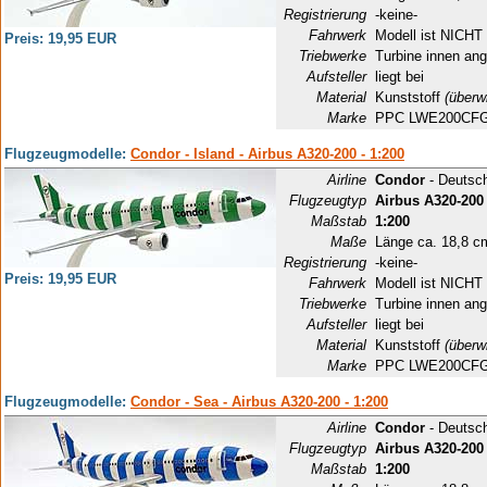
Registrierung
-keine-
Fahrwerk
Modell ist NICHT 
Preis: 19,95 EUR
Triebwerke
Turbine innen ang
Aufsteller
liegt bei
Material
Kunststoff
(überw
Marke
PPC LWE200CF
Flugzeugmodelle:
Condor - Island - Airbus A320-200 - 1:200
Airline
Condor
- Deutsc
Flugzeugtyp
Airbus A320-200
Maßstab
1:200
Maße
Länge ca. 18,8 c
Registrierung
-keine-
Preis: 19,95 EUR
Fahrwerk
Modell ist NICHT 
Triebwerke
Turbine innen ang
Aufsteller
liegt bei
Material
Kunststoff
(überw
Marke
PPC LWE200CF
Flugzeugmodelle:
Condor - Sea - Airbus A320-200 - 1:200
Airline
Condor
- Deutsc
Flugzeugtyp
Airbus A320-200
Maßstab
1:200