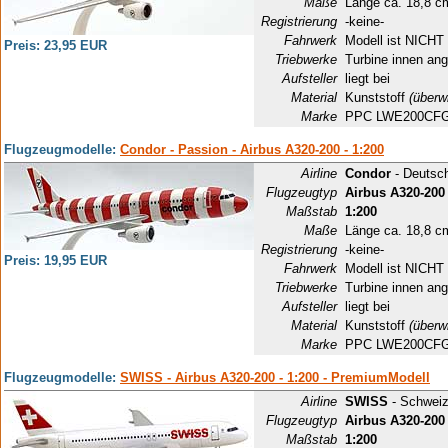
Maße
Länge ca. 18,8 c
Registrierung
-keine-
Fahrwerk
Modell ist NICHT 
Preis: 23,95 EUR
Triebwerke
Turbine innen ang
Aufsteller
liegt bei
Material
Kunststoff
(überw
Marke
PPC LWE200CF
Flugzeugmodelle:
Condor - Passion - Airbus A320-200 - 1:200
Airline
Condor
- Deutsc
Flugzeugtyp
Airbus A320-200
Maßstab
1:200
Maße
Länge ca. 18,8 c
Registrierung
-keine-
Preis: 19,95 EUR
Fahrwerk
Modell ist NICHT 
Triebwerke
Turbine innen ang
Aufsteller
liegt bei
Material
Kunststoff
(überw
Marke
PPC LWE200CF
Flugzeugmodelle:
SWISS - Airbus A320-200 - 1:200 - PremiumModell
Airline
SWISS
- Schwei
Flugzeugtyp
Airbus A320-200
Maßstab
1:200