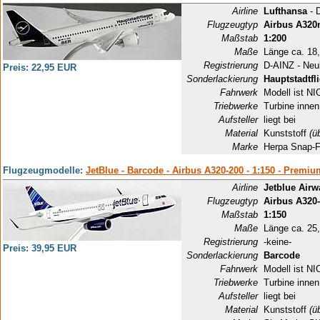
Airline
Lufthansa
- 
Flugzeugtyp
Airbus A320
Maßstab
1:200
Maße
Länge ca. 18
Registrierung
D-AINZ - Neu
Preis: 22,95 EUR
Sonderlackierung
Hauptstadtfl
Fahrwerk
Modell ist NI
Triebwerke
Turbine innen
Aufsteller
liegt bei
Material
Kunststoff
(ü
Marke
Herpa Snap-F
Flugzeugmodelle:
JetBlue - Barcode - Airbus A320-200 - 1:150 - Premi
Airline
Jetblue Airw
Flugzeugtyp
Airbus A320
Maßstab
1:150
Maße
Länge ca. 25
Registrierung
-keine-
Preis: 39,95 EUR
Sonderlackierung
Barcode
Fahrwerk
Modell ist NI
Triebwerke
Turbine innen
Aufsteller
liegt bei
Material
Kunststoff
(ü