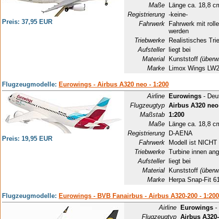
Maße
Länge ca. 18,8 c
Registrierung
-keine-
Preis: 37,95 EUR
Fahrwerk
Fahrwerk mit rol
werden
Triebwerke
Realistisches Tri
Aufsteller
liegt bei
Material
Kunststoff
(überw
Marke
Limox Wings LW
Flugzeugmodelle:
Eurowings - Airbus A320 neo - 1:200
Airline
Eurowings
- Deu
Flugzeugtyp
Airbus A320 neo
Maßstab
1:200
Maße
Länge ca. 18,8 c
Registrierung
D-AENA
Preis: 19,95 EUR
Fahrwerk
Modell ist NICHT 
Triebwerke
Turbine innen ang
Aufsteller
liegt bei
Material
Kunststoff
(überw
Marke
Herpa Snap-Fit 6
Flugzeugmodelle:
Eurowings - BVB Fanairbus - Airbus A320-200 - 1:20
Airline
Eurowings
-
Flugzeugtyp
Airbus A320