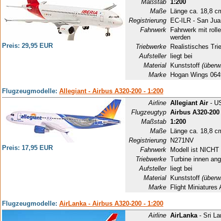
Maßstab
1:200
Maße
Länge ca. 18,8 c
Registrierung
EC-ILR - San Jua
Fahrwerk
Fahrwerk mit rol
werden
Preis: 29,95 EUR
Triebwerke
Realistisches Tri
Aufsteller
liegt bei
Material
Kunststoff
(überw
Marke
Hogan Wings 064
Flugzeugmodelle:
Allegiant - Airbus A320-200 - 1:200
Airline
Allegiant Air
- U
Flugzeugtyp
Airbus A320-200
Maßstab
1:200
Maße
Länge ca. 18,8 c
Registrierung
N271NV
Preis: 17,95 EUR
Fahrwerk
Modell ist NICHT 
Triebwerke
Turbine innen ang
Aufsteller
liegt bei
Material
Kunststoff
(überw
Marke
Flight Miniature
Flugzeugmodelle:
AirLanka - Airbus A320-200 - 1:200
Airline
AirLanka
- Sri L