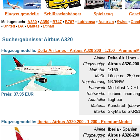
Flugzeugmodelle
Schlüsselanhänger
Spielzeug
Gesc
Meistgesucht:
A380
•
A350
•
B747
•
B787
•
Lufthansa
•
Austrian
•
Swiss
•
Cond
•
United
•
BA
•
Qantas
•
Etihad
Suchergebnisse: Airbus A320
Flugzeugmodelle:
Delta Air Lines - Airbus A320-200 - 1:150 - PremiumM
Airline
Delta Air Lines
-
Flugzeugtyp
Airbus A320-200
Maßstab
1:150
Maße
Länge ca. 25,0 c
Registrierung
N376NW
Fahrwerk
Modell ist NICHT 
Triebwerke
Turbine innen ang
Preis: 37,95 EUR
Aufsteller
liegt bei
Material
Kunststoff
(überw
Marke
SkyMarks SKR5
Flugzeugmodelle:
Iberia - Airbus A320-200 - 1:200 - PremiumModell
Airline
Iberia
- Spanien
Flugzeugtyp
Airbus A320-200