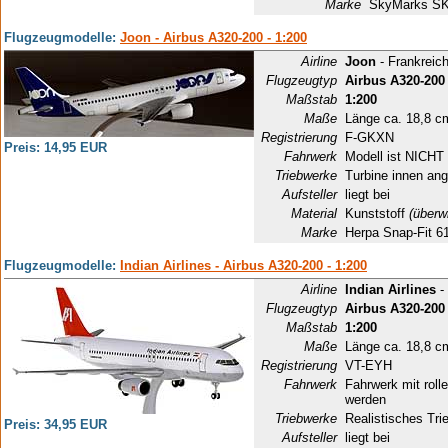
Marke
SkyMarks S
Flugzeugmodelle:
Joon - Airbus A320-200 - 1:200
Airline
Joon
- Frankreic
Flugzeugtyp
Airbus A320-200
Maßstab
1:200
Maße
Länge ca. 18,8 c
Registrierung
F-GKXN
Preis: 14,95 EUR
Fahrwerk
Modell ist NICHT 
Triebwerke
Turbine innen ang
Aufsteller
liegt bei
Material
Kunststoff
(überw
Marke
Herpa Snap-Fit 6
Flugzeugmodelle:
Indian Airlines - Airbus A320-200 - 1:200
Airline
Indian Airlines
- 
Flugzeugtyp
Airbus A320-200
Maßstab
1:200
Maße
Länge ca. 18,8 c
Registrierung
VT-EYH
Fahrwerk
Fahrwerk mit rol
werden
Triebwerke
Realistisches Tri
Preis: 34,95 EUR
Aufsteller
liegt bei