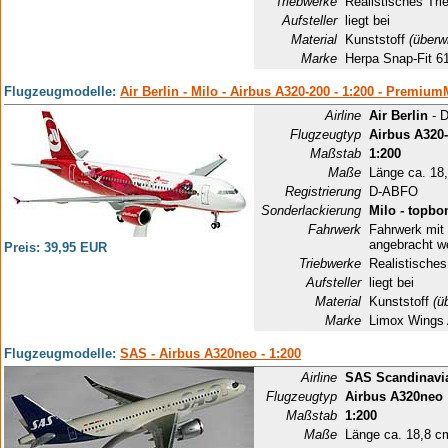
Triebwerke
Realistisches Tri
Aufsteller
liegt bei
Material
Kunststoff
(überw
Marke
Herpa Snap-Fit 6
Flugzeugmodelle:
Air Berlin - Milo - Airbus A320-200 - 1:200 - Premium
Airline
Air Berlin
- D
Flugzeugtyp
Airbus A320
Maßstab
1:200
Maße
Länge ca. 18
Registrierung
D-ABFO
Sonderlackierung
Milo - topbo
Fahrwerk
Fahrwerk mit 
angebracht w
Preis: 39,95 EUR
Triebwerke
Realistisches
Aufsteller
liegt bei
Material
Kunststoff
(ü
Marke
Limox Wings
Flugzeugmodelle:
SAS - Airbus A320neo - 1:200
Airline
SAS Scandinavia
Flugzeugtyp
Airbus A320neo
Maßstab
1:200
Maße
Länge ca. 18,8 c