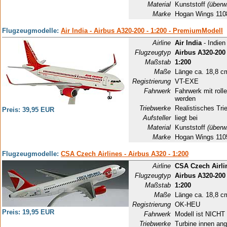
Material
Kunststoff
(überw
Marke
Hogan Wings 110
Flugzeugmodelle:
Air India - Airbus A320-200 - 1:200 - PremiumModell
Airline
Air India
- Indien
Flugzeugtyp
Airbus A320-200
Maßstab
1:200
Maße
Länge ca. 18,8 c
Registrierung
VT-EXE
Fahrwerk
Fahrwerk mit rol
werden
Triebwerke
Realistisches Tri
Preis: 39,95 EUR
Aufsteller
liegt bei
Material
Kunststoff
(überw
Marke
Hogan Wings 11
Flugzeugmodelle:
CSA Czech Airlines - Airbus A320 - 1:200
Airline
CSA Czech Airli
Flugzeugtyp
Airbus A320-200
Maßstab
1:200
Maße
Länge ca. 18,8 c
Registrierung
OK-HEU
Preis: 19,95 EUR
Fahrwerk
Modell ist NICHT 
Triebwerke
Turbine innen ang