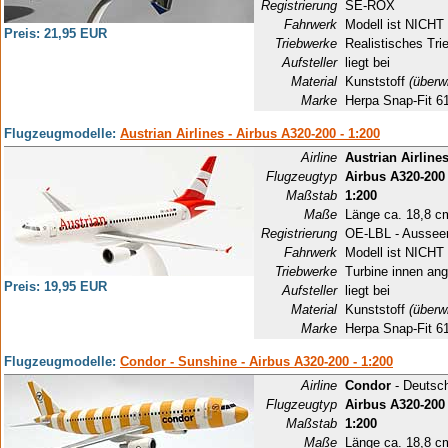
Registrierung
SE-ROX
Fahrwerk
Modell ist NICHT 
Preis: 21,95 EUR
Triebwerke
Realistisches Tri
Aufsteller
liegt bei
Material
Kunststoff
(überw
Marke
Herpa Snap-Fit 6
Flugzeugmodelle:
Austrian Airlines - Airbus A320-200 - 1:200
Airline
Austrian Airline
Flugzeugtyp
Airbus A320-200
Maßstab
1:200
Maße
Länge ca. 18,8 c
Registrierung
OE-LBL - Aussee
Fahrwerk
Modell ist NICHT 
Triebwerke
Turbine innen ang
Preis: 19,95 EUR
Aufsteller
liegt bei
Material
Kunststoff
(überw
Marke
Herpa Snap-Fit 6
Flugzeugmodelle:
Condor - Sunshine - Airbus A320-200 - 1:200
Airline
Condor
- Deutsc
Flugzeugtyp
Airbus A320-200
Maßstab
1:200
Maße
Länge ca. 18,8 c