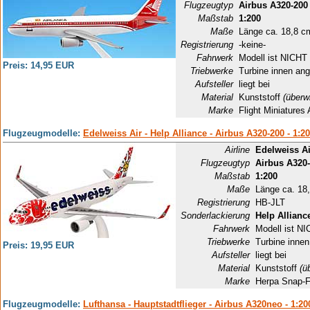
Flugzeugtyp
Airbus A320-200
Maßstab
1:200
Maße
Länge ca. 18,8 c
Registrierung
-keine-
Fahrwerk
Modell ist NICHT 
Preis: 14,95 EUR
Triebwerke
Turbine innen ang
Aufsteller
liegt bei
Material
Kunststoff
(überw
Marke
Flight Miniature
Flugzeugmodelle:
Edelweiss Air - Help Alliance - Airbus A320-200 - 1:2
Airline
Edelweiss Ai
Flugzeugtyp
Airbus A320
Maßstab
1:200
Maße
Länge ca. 18
Registrierung
HB-JLT
Sonderlackierung
Help Allianc
Fahrwerk
Modell ist NI
Triebwerke
Turbine innen
Preis: 19,95 EUR
Aufsteller
liegt bei
Material
Kunststoff
(ü
Marke
Herpa Snap-F
Flugzeugmodelle:
Lufthansa - Hauptstadtflieger - Airbus A320neo - 1:20