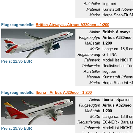
Aufsteller
liegt bei
Material
Kunststoff
(überw
Marke
Herpa Snap-Fit 6
Flugzeugmodelle:
British Airways - Airbus A320neo - 1:200
Airline
British Airways
-
Flugzeugtyp
Airbus A320neo
Maßstab
1:200
Maße
Länge ca. 18,8 c
Registrierung
G-TTNA
Fahrwerk
Modell ist NICHT 
Preis: 22,95 EUR
Triebwerke
Realistisches Tri
Aufsteller
liegt bei
Material
Kunststoff
(überw
Marke
Herpa Snap-Fit 6
Flugzeugmodelle:
Iberia - Airbus A320neo - 1:200
Airline
Iberia
- Spanien
Flugzeugtyp
Airbus A320neo
Maßstab
1:200
Maße
Länge ca. 18,8 c
Registrierung
EC-NER - Baraja
Fahrwerk
Modell ist NICHT 
Preis: 19,95 EUR