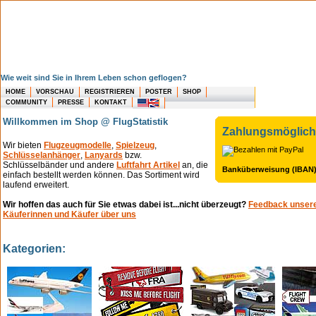
Wie weit sind Sie in Ihrem Leben schon geflogen?
HOME
VORSCHAU
REGISTRIEREN
POSTER
SHOP
COMMUNITY
PRESSE
KONTAKT
Willkommen im Shop @ FlugStatistik
Zahlungsmöglich
Wir bieten
Flugzeugmodelle
,
Spielzeug
,
Schlüsselanhänger
,
Lanyards
bzw.
Schlüsselbänder und andere
Luftfahrt Artikel
an, die
Banküberweisung (IBAN
einfach bestellt werden können. Das Sortiment wird
laufend erweitert.
Wir hoffen das auch für Sie etwas dabei ist...nicht überzeugt?
Feedback unser
Käuferinnen und Käufer über uns
Kategorien: