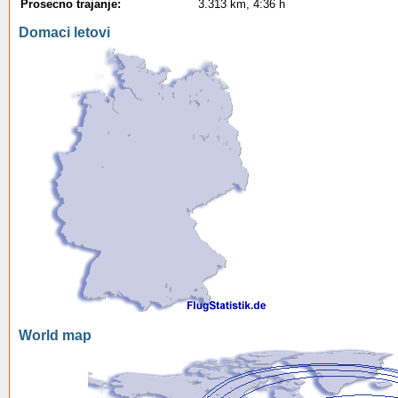
Prosecno trajanje:
3.313 km, 4:36 h
Domaci letovi
World map