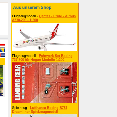
Aus unserem Shop
Flugzeugmodell -
Qantas - Pride - Airbus
A330-200 - 1:200
Flugzeugmodell -
Fahrwerk Set Boeing
737-800 für Hogan Modelle 1:200
Spielzeug -
Lufthansa Boeing B787
Dreamliner Spielzeugmodell