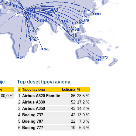
je
Top deset tipovi aviona
%
#
Tipovi aviona
kolicina
%
100,0 %
1
Airbus A320 Familie
86
28,5 %
2
Airbus A330
52
17,2 %
3
Airbus A350
43
14,2 %
4
Boeing 737
42
13,9 %
5
Boeing 787
22
7,3 %
6
Boeing 777
19
6,3 %