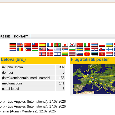
PRESSE
KONTAKT
Letova (broj)
FlugStatistik poster
ukupno letova
302
domaci
0
(intra)kontinentalni-medjunarodni
155
medjunarodni
141
ostali letovi
6
rt) - Los Angeles (International), 17.07.2026
rt) - Los Angeles (International), 17.07.2026
 - Izmir (Adnan Menderes), 12.07.2026