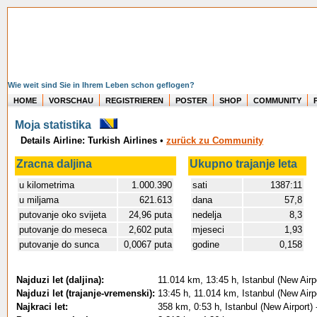
Wie weit sind Sie in Ihrem Leben schon geflogen?
HOME
VORSCHAU
REGISTRIEREN
POSTER
SHOP
COMMUNITY
Moja statistika
Details Airline: Turkish Airlines
•
zurück zu Community
Zracna daljina
Ukupno trajanje leta
u kilometrima
1.000.390
sati
1387:11
u miljama
621.613
dana
57,8
putovanje oko svijeta
24,96 puta
nedelja
8,3
putovanje do meseca
2,602 puta
mjeseci
1,93
putovanje do sunca
0,0067 puta
godine
0,158
Najduzi let (daljina):
11.014 km, 13:45 h, Istanbul (New Airpo
Najduzi let (trajanje-vremenski):
13:45 h, 11.014 km, Istanbul (New Airpo
Najkraci let:
358 km, 0:53 h, Istanbul (New Airport)