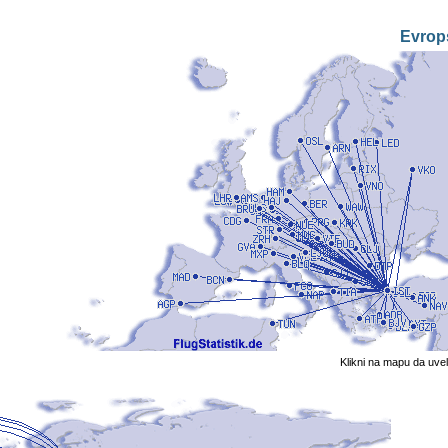
Evrop
Klikni na mapu da uve