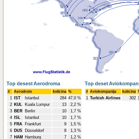
Top desest Aerodroma
Top deset Aviokompani
#
Aerodrom
kolicina
%
#
Aviokompanija
kolicina
1
IST
Istanbul
284
47,0 %
1
Turkish Airlines
302
2
KUL
Kuala Lumpur
13
2,2 %
3
BER
Berlin
10
1,7 %
4
ISL
Istanbul
10
1,7 %
5
FRA
Frankfurt
9
1,5 %
6
DUS
Düsseldorf
8
1,3 %
7
HAM
Hamburg
7
1,2 %