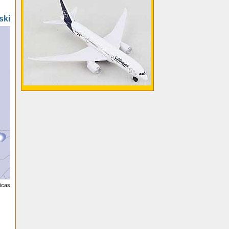
ski
licas