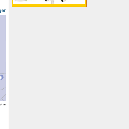
ger
tørre