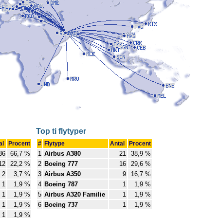
Top ti flytyper
al
Procent
#
Flytype
Antal
Procent
36
66,7 %
1
Airbus A380
21
38,9 %
12
22,2 %
2
Boeing 777
16
29,6 %
2
3,7 %
3
Airbus A350
9
16,7 %
1
1,9 %
4
Boeing 787
1
1,9 %
1
1,9 %
5
Airbus A320 Familie
1
1,9 %
1
1,9 %
6
Boeing 737
1
1,9 %
1
1,9 %