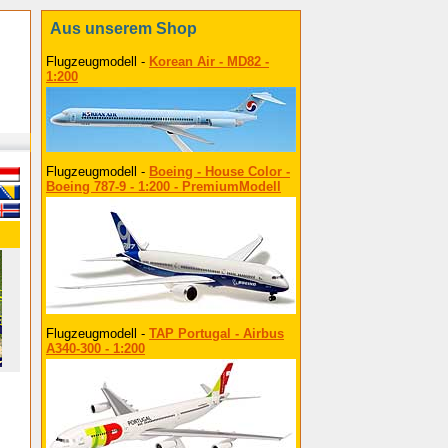
Aus unserem Shop
Flugzeugmodell -
Korean Air - MD82 -
1:200
Flugzeugmodell -
Boeing - House Color -
Boeing 787-9 - 1:200 - PremiumModell
Flugzeugmodell -
TAP Portugal - Airbus
A340-300 - 1:200