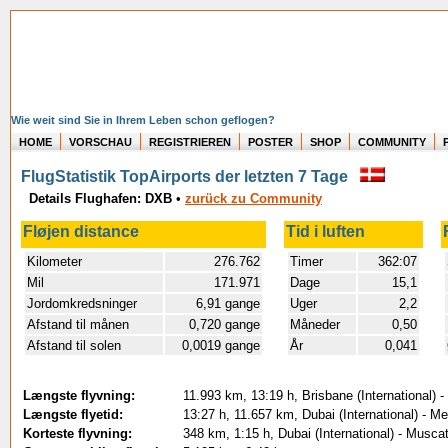
Wie weit sind Sie in Ihrem Leben schon geflogen?
HOME
VORSCHAU
REGISTRIEREN
POSTER
SHOP
COMMUNITY
FlugStatistik TopAirports der letzten 7 Tage
Details Flughafen: DXB
•
zurück zu Community
Fløjen distance
Tid i luften
Kilometer
276.762
Timer
362:07
Mil
171.971
Dage
15,1
Jordomkredsninger
6,91 gange
Uger
2,2
Afstand til månen
0,720 gange
Måneder
0,50
Afstand til solen
0,0019 gange
År
0,041
Længste flyvning:
11.993 km, 13:19 h, Brisbane (International) -
Længste flyetid:
13:27 h, 11.657 km, Dubai (International) - M
Korteste flyvning:
348 km, 1:15 h, Dubai (International) - Muscat