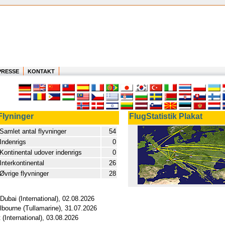
PRESSE
KONTAKT
Flyninger
FlugStatistik Plakat
Samlet antal flyvninger
54
Indenrigs
0
Kontinental udover indenrigs
0
Interkontinental
26
Øvrige flyvninger
28
 Dubai (International), 02.08.2026
elbourne (Tullamarine), 31.07.2026
 (International), 03.08.2026