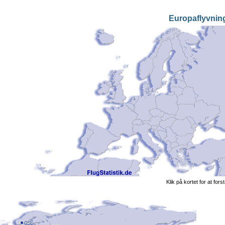
Europaflyvnin
Klik på kortet for at fors