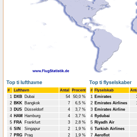
Top ti lufthavne
Top ti flyselskaber
#
Lufthavn
Antal
Procent
#
Flyselskab
Ant
1
DXB
Dubai
54
50,0 %
1
Emirates
2
BKK
Bangkok
7
6,5 %
2
Emirates Airlines
3
DUS
Düsseldorf
4
3,7 %
3
Emirates Airline
4
HAM
Hamburg
4
3,7 %
4
flydubai
5
FRA
Frankfurt
3
2,8 %
5
Riyadh Air
6
SIN
Singapur
2
1,9 %
6
Turkish Airlines
7
PRG
Prag
2
1,9 %
7
Aeroflot