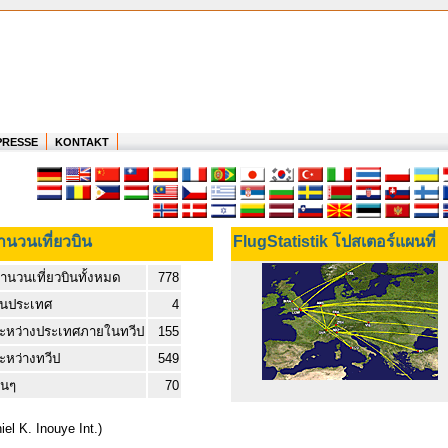
PRESSE
KONTAKT
ำนวนเที่ยวบิน
FlugStatistik โปสเตอร์แผนที่
ำนวนเที่ยวบินทั้งหมด
778
นประเทศ
4
ะหว่างประเทศภายในทวีป
155
ะหว่างทวีป
549
ื่นๆ
70
el K. Inouye Int.)