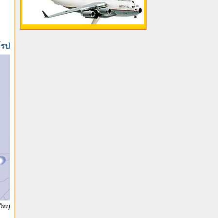
โรป
ใหญ่