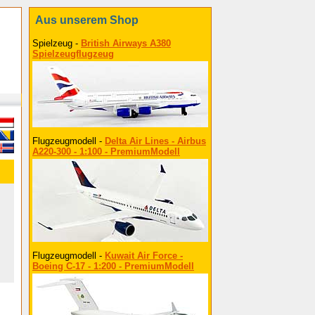
Aus unserem Shop
Spielzeug -
British Airways A380
Spielzeugflugzeug
Flugzeugmodell -
Delta Air Lines - Airbus
A220-300 - 1:100 - PremiumModell
Flugzeugmodell -
Kuwait Air Force -
Boeing C-17 - 1:200 - PremiumModell