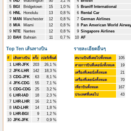
4
IAD
Washington
50
3,2 %
4
British
5
BGI
Bridgetown
15
1,0 %
5
Braniff International
6
HNL
Honolulu
13
0,8 %
6
Rental Car
7
MAN
Manchester
12
0,8 %
7
German Airlines
8
MIA
Miami
12
0,8 %
8
Pan American World Airwa
9
NTE
Nantes
12
0,8 %
9
Singapore Airlines
10
BAH
Bahrain
11
0,7 %
10
AF
Top Ten เส้นทางบิน
รายละเอียดอื่นๆ
#
105
เส้นทางบิน
ครั้ง
เปอร์เซ็นต์
สนามบินที่เคยไปทั้งหมด
1
LHR-JFK
203
26,1 %
19
สายการบินที่เคยนั่งทั้งหมด
2
JFK-LHR
142
18,3 %
21
เครื่องที่เคยนั่งทั้งหมด
3
CDG-JFK
63
8,1 %
70
เครื่องที่เคยนั่งทั้งหมด
4
JFK-CDG
55
7,1 %
167
เที่ยวบินทั้งหมด
5
CDG-CDG
25
3,2 %
43
ประเทศที่เคยไป
6
LHR-IAD
18
2,3 %
7
LHR-LHR
16
2,1 %
8
IAD-LHR
14
1,8 %
9
LHR-BGI
9
1,2 %
10
JFK-JFK
7
0,9 %