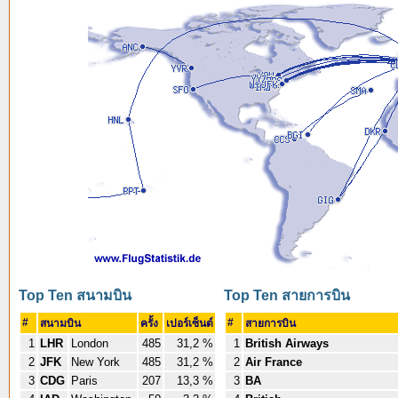
Top Ten สนามบิน
Top Ten สายการบิน
#
#
สนามบิน
ครั้ง
เปอร์เซ็นต์
สายการบิน
1
LHR
London
485
31,2 %
1
British Airways
2
JFK
New York
485
31,2 %
2
Air France
3
CDG
Paris
207
13,3 %
3
BA