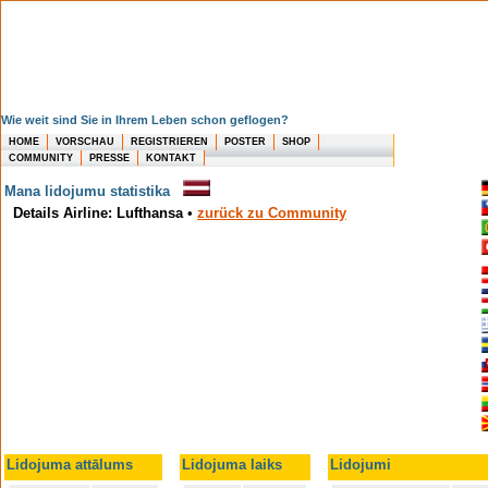
Wie weit sind Sie in Ihrem Leben schon geflogen?
HOME
VORSCHAU
REGISTRIEREN
POSTER
SHOP
COMMUNITY
PRESSE
KONTAKT
Mana lidojumu statistika
Details Airline: Lufthansa
•
zurück zu Community
Lidojuma attālums
Lidojuma laiks
Lidojumi