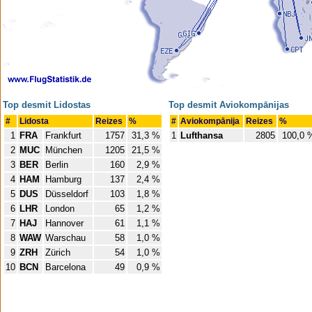
Top desmit Lidostas
Top desmit Aviokompānijas
#
Lidosta
Reizes
%
#
Aviokompānija
Reizes
%
1
FRA
Frankfurt
1757
31,3 %
1
Lufthansa
2805
100,0 
2
MUC
München
1205
21,5 %
3
BER
Berlin
160
2,9 %
4
HAM
Hamburg
137
2,4 %
5
DUS
Düsseldorf
103
1,8 %
6
LHR
London
65
1,2 %
7
HAJ
Hannover
61
1,1 %
8
WAW
Warschau
58
1,0 %
9
ZRH
Zürich
54
1,0 %
10
BCN
Barcelona
49
0,9 %