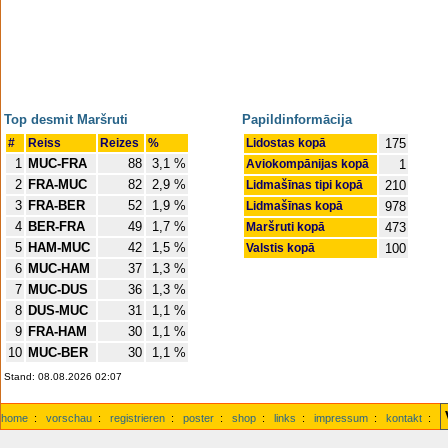
Top desmit Maršruti
Papildinformācija
#
Reiss
Reizes
%
Lidostas kopā
175
1
MUC-FRA
88
3,1 %
Aviokompānijas kopā
1
2
FRA-MUC
82
2,9 %
Lidmašīnas tipi kopā
210
3
FRA-BER
52
1,9 %
Lidmašīnas kopā
978
4
BER-FRA
49
1,7 %
Maršruti kopā
473
5
HAM-MUC
42
1,5 %
Valstis kopā
100
6
MUC-HAM
37
1,3 %
7
MUC-DUS
36
1,3 %
8
DUS-MUC
31
1,1 %
9
FRA-HAM
30
1,1 %
10
MUC-BER
30
1,1 %
Stand: 08.08.2026 02:07
home
:
vorschau
:
registrieren
:
poster
:
shop
:
links
:
impressum
:
kontakt
: