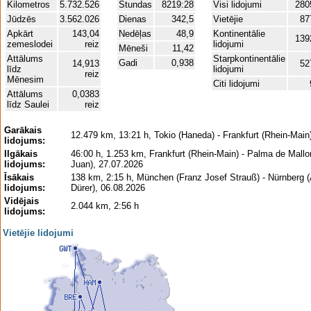
Kilometros
5.732.526
Stundas
8219:28
Visi lidojumi
280
Jūdzēs
3.562.026
Dienas
342,5
Vietējie
87
Apkārt
143,04
Nedēļas
48,9
Kontinentālie
139
zemeslodei
reiz
lidojumi
Mēneši
11,42
Attālums
Starpkontinentālie
Gadi
0,938
14,913
52
līdz
lidojumi
reiz
Mēnesim
Citi lidojumi
Attālums
0,0383
līdz Saulei
reiz
Garākais
12.479 km, 13:21 h, Tokio (Haneda) - Frankfurt (Rhein-Main
lidojums:
Ilgākais
46:00 h, 1.253 km, Frankfurt (Rhein-Main) - Palma de Mall
lidojums:
Juan), 27.07.2026
Īsākais
138 km, 2:15 h, München (Franz Josef Strauß) - Nürnberg (
lidojums:
Dürer), 06.08.2026
Vidējais
2.044 km, 2:56 h
lidojums:
Vietējie lidojumi