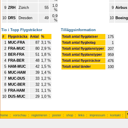
1,0
9
ZRH
Zürich
55
9
Airbus
%
0,9
10
DRS
Dresden
49
10
Boeing
%
Tio i Topp Flygsträckor
Tilläggsinformation
#
Flygsträcka
Antal
%
Totalt antal flygplatser
175
1
MUC-FRA
87
3,1 %
Totalt antal flygbolag
1
2
FRA-MUC
80
2,9 %
Totalt antal flygplanstyper
207
3
BER-FRA
51
1,8 %
Totalt antal flyplanstyper
959
4
FRA-BER
48
1,7 %
Totalt antal flygsträckor
476
5
HAM-MUC
42
1,5 %
Totalt antal länder
100
6
MUC-HAM
39
1,4 %
7
MUC-DUS
33
1,2 %
8
MUC-BER
32
1,2 %
9
FRA-HAM
31
1,1 %
10
DUS-MUC
29
1,0 %
home
:
vorschau
:
registrieren
:
poster
:
shop
:
links
:
impressum
:
kontakt
: