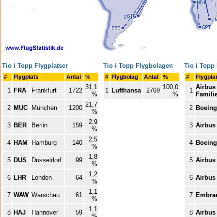
Tio i Topp Flygplatser
Tio i Topp Flygbolagen
Tio i Topp
#
Flygplats
Antal
%
#
Flygbolag
Antal
%
#
Flygpl
31,1
100,0
Airbus
1
FRA
Frankfurt
1722
1
Lufthansa
2769
1
%
%
Famili
21,7
2
MUC
München
1200
2
Boeing
%
2,9
3
BER
Berlin
159
3
Airbus
%
2,5
4
HAM
Hamburg
140
4
Boeing
%
1,8
5
DUS
Düsseldorf
99
5
Airbus
%
1,2
6
LHR
London
64
6
Airbus
%
1,1
7
WAW
Warschau
61
7
Embra
%
1,1
8
HAJ
Hannover
59
8
Airbus
%