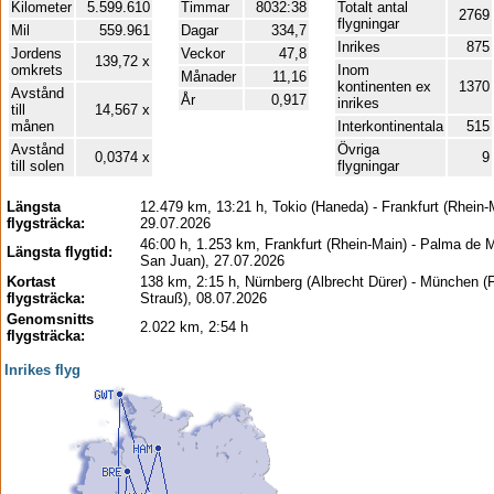
Kilometer
5.599.610
Timmar
8032:38
Totalt antal
2769
flygningar
Mil
559.961
Dagar
334,7
Inrikes
875
Jordens
Veckor
47,8
139,72 x
omkrets
Inom
Månader
11,16
kontinenten ex
1370
Avstånd
År
0,917
inrikes
till
14,567 x
månen
Interkontinentala
515
Avstånd
Övriga
0,0374 x
9
till solen
flygningar
Längsta
12.479 km, 13:21 h, Tokio (Haneda) - Frankfurt (Rhein-
flygsträcka:
29.07.2026
46:00 h, 1.253 km, Frankfurt (Rhein-Main) - Palma de 
Längsta flygtid:
San Juan), 27.07.2026
Kortast
138 km, 2:15 h, Nürnberg (Albrecht Dürer) - München (
flygsträcka:
Strauß), 08.07.2026
Genomsnitts
2.022 km, 2:54 h
flygsträcka:
Inrikes flyg