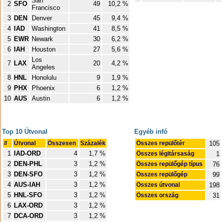
San
2
SFO
49
10,2 %
Francisco
3
DEN
Denver
45
9,4 %
4
IAD
Washington
41
8,5 %
5
EWR
Newark
30
6,2 %
6
IAH
Houston
27
5,6 %
Los
7
LAX
20
4,2 %
Angeles
8
HNL
Honolulu
9
1,9 %
9
PHX
Phoenix
6
1,2 %
10
AUS
Austin
6
1,2 %
Top 10 Útvonal
Egyéb infó
#
Útvonal
Összesen
Százalék
Összes repülőtér
105
1
IAD-ORD
4
1,7 %
Összes légitársaság
1
2
DEN-PHL
3
1,2 %
Összes repülőgép típus
76
3
DEN-SFO
3
1,2 %
Összes repülőgép
99
4
AUS-IAH
3
1,2 %
Összes útvonal
198
5
HNL-SFO
3
1,2 %
Összes ország
31
6
LAX-ORD
3
1,2 %
7
DCA-ORD
3
1,2 %