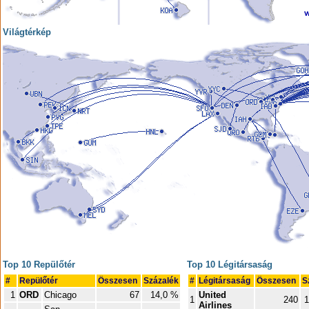
Világtérkép
Top 10 Repülőtér
Top 10 Légitársaság
#
Repülőtér
Összesen
Százalék
#
Légitársaság
Összesen
S
1
ORD
Chicago
67
14,0 %
United
1
240
1
Airlines