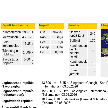
Repült távolságok
Repült idő
Járatok
Flug
Kilométerben
695.511
Óra
967:37
Összes
240
repült járat
Mérföldben
432.170
Nap
40,3
Belföldi
179
Föld
Hét
5,8
17,35 x
körülrepülés
Kontinensen
Hónap
1,34
belüli
Távolság a
13
Év
0,110
1,809 x
belföldi
Holdhoz
nélkül
Távolság a
0,0046
Kontinensek
Naphoz
x
45
között
Egyéb
3
járatok
Leghosszabb repülés
13.596 km, 15:45 h, Singapore (Changi) - San 
(Távolságban):
(International), 03.08.2026
Leghosszabb repülés
15:55 h, 12.772 km, Los Angeles (International)
(Időtartamban):
(Tullamarine), 03.08.2026
108 km, 1:10 h, Milwaukee (General Mitchell) -
Legrövidebb repülés:
(O'Hare), 02.08.2026
Átlag repült távolság és