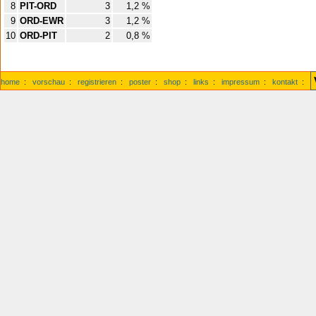
8
PIT-ORD
3
1,2 %
9
ORD-EWR
3
1,2 %
10
ORD-PIT
2
0,8 %
home
:
vorschau
:
registrieren
:
poster
:
shop
:
links
:
impressum
:
kontakt
: