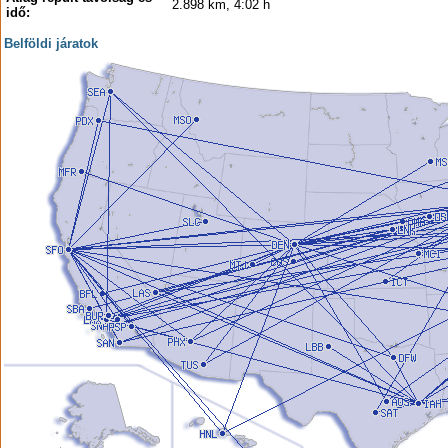
2.898 km, 4:02 h
idő:
Belföldi járatok