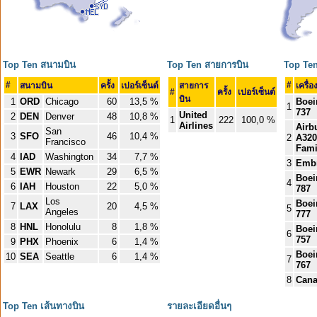
Top Ten สนามบิน
Top Ten สายการบิน
Top Ten
#
#
สนามบิน
ครั้ง
เปอร์เซ็นต์
สายการ
เครื่อ
#
ครั้ง
เปอร์เซ็นต์
บิน
1
ORD
Chicago
60
13,5 %
Boei
1
737
United
2
DEN
Denver
48
10,8 %
1
222
100,0 %
Airlines
Airb
San
3
SFO
46
10,4 %
2
A320
Francisco
Fami
4
IAD
Washington
34
7,7 %
3
Emb
5
EWR
Newark
29
6,5 %
Boei
4
6
IAH
Houston
22
5,0 %
787
Los
Boei
7
LAX
20
4,5 %
5
Angeles
777
8
HNL
Honolulu
8
1,8 %
Boei
6
757
9
PHX
Phoenix
6
1,4 %
Boei
10
SEA
Seattle
6
1,4 %
7
767
8
Cana
Top Ten เส้นทางบิน
รายละเอียดอื่นๆ