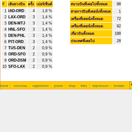
#
98
เส้นทางบิน
ครั้ง
เปอร์เซ็นต์
สนามบินที่เคยไปทั้งหมด
1
IAD-ORD
4
1,8 %
1
สายการบินที่เคยนั่งทั้งหมด
2
LAX-ORD
3
1,4 %
72
เครื่องที่เคยนั่งทั้งหมด
3
DEN-MTJ
3
1,4 %
92
เครื่องที่เคยนั่งทั้งหมด
4
HNL-SFO
3
1,4 %
188
เที่ยวบินทั้งหมด
5
DEN-PHL
3
1,4 %
28
ประเทศที่เคยไป
6
PIT-ORD
3
1,4 %
7
TUS-DEN
2
0,9 %
8
ORD-SFO
2
0,9 %
9
ORD-DSM
2
0,9 %
10
SFO-LAX
2
0,9 %
home
:
vorschau
:
registrieren
:
poster
:
shop
:
links
:
impressum
:
kontakt
: