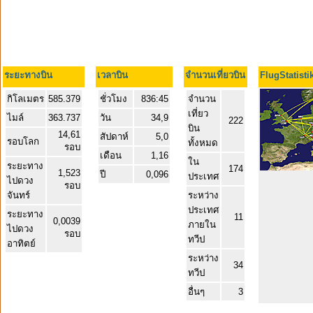
ระยะทางบิน
เวลาบิน
จำนวนเที่ยวบิน
FlugStatisti
กิโลเมตร
585.379
ชั่วโมง
836:45
จำนวน
เที่ยว
ไมล์
363.737
วัน
34,9
222
บิน
14,61
สัปดาห์
5,0
รอบโลก
ทั้งหมด
รอบ
เดือน
1,16
ใน
ระยะทาง
174
1,523
ปี
0,096
ประเทศ
ไปดวง
รอบ
จันทร์
ระหว่าง
ประเทศ
ระยะทาง
11
0,0039
ภายใน
ไปดวง
รอบ
ทวีป
อาทิตย์
ระหว่าง
34
ทวีป
อื่นๆ
3