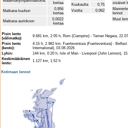
Maailmanympärimatkoina
kertaa
sisäiset 
Kuukautta
0,75
0,856
Mannerte
Vuotta
0,062
Matkana kuuhun
kertaa
lennot
0,0022
Muut len
Matkana aurinkoon
kertaa
Pisin lento
9.681 km, 2:05 h, Rom (Ciampino) - Taman Negara, 22.0
(välimatka):
Pisin lento
4:15 h, 2.982 km, Fuerteventura (Fuerteventura) - Belfast
(kesto):
International), 03.08.2026
Lyhin:
144 km, 0:20 h, Isle of Man - Liverpool (John Lennon), 1
Keskimääräinen
1.127 km, 1:52 h
lento:
Kotimaan lennot