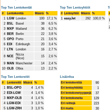
Top Ten Lentokentät
Top Ten Lentoyhtiöt
T
#
Lentokenttä
Määrä
%
#
Lentoyhtiö
Määrä
%
1
LGW
London
100
17,1 %
1
easyJet
292
100,0 %
2
BSL
Basel
38
6,5 %
3
MXP
Mailand
36
6,2 %
4
BER
Berlin
22
3,8 %
5
OPO
Porto
21
3,6 %
6
EDI
Edinburgh
20
3,4 %
7
LTN
London
16
2,7 %
Nizza
8
NCE
15
2,6 %
(Nice)
9
MAN
Manchester
14
2,4 %
10
OLB
Olbia
13
2,2 %
Top Ten Lentoreitit
Lisäinfoa
#
Lentoreitti
Määrä
%
Eri lentokenttiä
90
1
BSL-OPO
4
1,4 %
Eri lentoyhtiöitä
1
2
EDI-LGW
4
1,4 %
Eri lentokonetyyppejä
37
3
MXP-OLB
4
1,4 %
Eri lentokoneita
129
4
LGW-EDI
3
1,0 %
Eri reittejä
223
5
LGW-ZRH
3
1,0 %
Eri maita
30