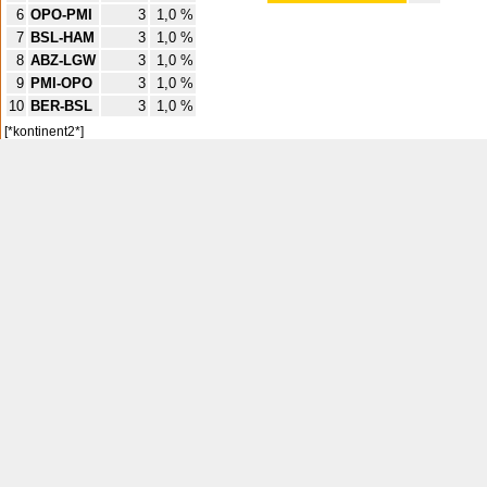
6
OPO-PMI
3
1,0 %
7
BSL-HAM
3
1,0 %
8
ABZ-LGW
3
1,0 %
9
PMI-OPO
3
1,0 %
10
BER-BSL
3
1,0 %
[*kontinent2*]