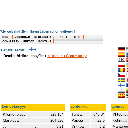
Wie weit sind Sie in Ihrem Leben schon geflogen?
HOME
VORSCHAU
REGISTRIEREN
POSTER
SHOP
COMMUNITY
PRESSE
KONTAKT
Lentotilastoni
Details Airline: easyJet
•
zurück zu Community
Lentoetäisyys
Lentoaika
Lennot
Kilometreissä
329.154
Tuntia
543:04
Yhteens
Maileissa
204.526
Päivää
22,6
Kotimaan
8,21
Viikkoa
3,2
Mantere