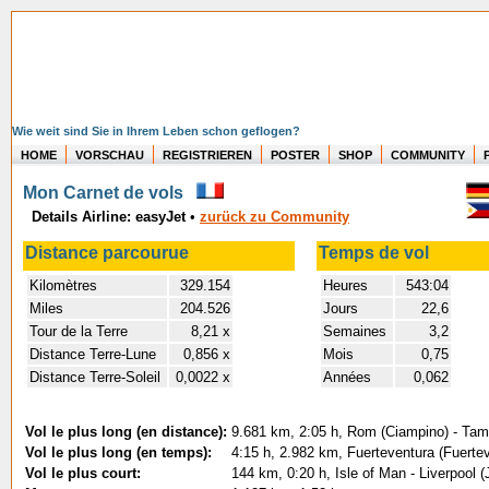
Wie weit sind Sie in Ihrem Leben schon geflogen?
HOME
VORSCHAU
REGISTRIEREN
POSTER
SHOP
COMMUNITY
Mon Carnet de vols
Details Airline: easyJet
•
zurück zu Community
Distance parcourue
Temps de vol
Kilomètres
329.154
Heures
543:04
Miles
204.526
Jours
22,6
Tour de la Terre
8,21 x
Semaines
3,2
Distance Terre-Lune
0,856 x
Mois
0,75
Distance Terre-Soleil
0,0022 x
Années
0,062
Vol le plus long (en distance):
9.681 km, 2:05 h, Rom (Ciampino) - Ta
Vol le plus long (en temps):
4:15 h, 2.982 km, Fuerteventura (Fuerteve
Vol le plus court:
144 km, 0:20 h, Isle of Man - Liverpool 