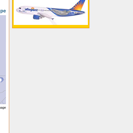
ope
image