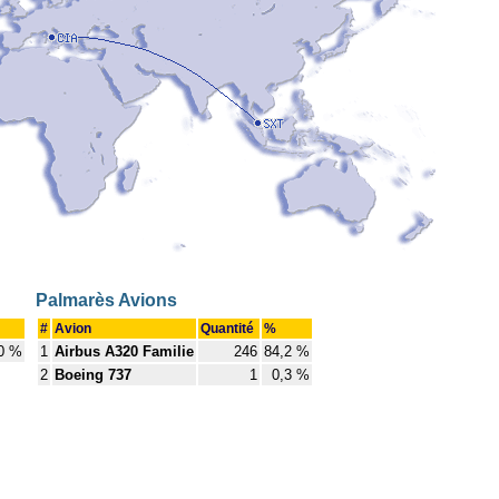
Palmarès Avions
#
Avion
Quantité
%
0 %
1
Airbus A320 Familie
246
84,2 %
2
Boeing 737
1
0,3 %