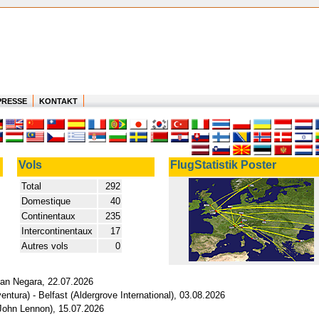
PRESSE
KONTAKT
Vols
FlugStatistik Poster
Total
292
Domestique
40
Continentaux
235
Intercontinentaux
17
Autres vols
0
man Negara, 22.07.2026
ntura) - Belfast (Aldergrove International), 03.08.2026
(John Lennon), 15.07.2026