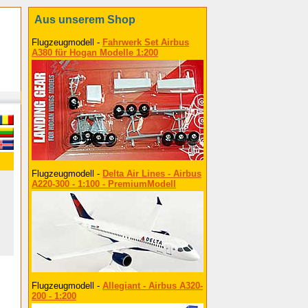
Aus unserem Shop
Flugzeugmodell -
Fahrwerk Set Airbus
A380 für Hogan Modelle 1:200
Flugzeugmodell -
Delta Air Lines - Airbus
A220-300 - 1:100 - PremiumModell
Flugzeugmodell -
Allegiant - Airbus A320-
200 - 1:200