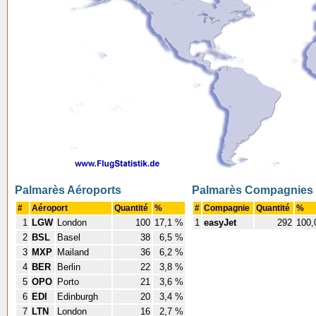
Palmarès Aéroports
Palmarès Compagnies
#
Aéroport
Quantité
%
#
Compagnie
Quantité
%
1
LGW
London
100
17,1 %
1
easyJet
292
100,
2
BSL
Basel
38
6,5 %
3
MXP
Mailand
36
6,2 %
4
BER
Berlin
22
3,8 %
5
OPO
Porto
21
3,6 %
6
EDI
Edinburgh
20
3,4 %
7
LTN
London
16
2,7 %