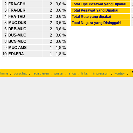
2
FRA-CPH
2
3,6 %
Total Tipe Pesawat yang Dipakai
3
FRA-BER
2
3,6 %
Total Pesawat Yang Dipakai
4
FRA-TRD
2
3,6 %
Total Rute yang dipakai
5
MUC-DUS
2
3,6 %
Total Negara yang Disinggahi
6
DEB-MUC
2
3,6 %
7
DUS-MUC
2
3,6 %
8
BCN-MUC
2
3,6 %
9
MUC-AMS
1
1,8 %
10
EDI-FRA
1
1,8 %
home
:
vorschau
:
registrieren
:
poster
:
shop
:
links
:
impressum
:
kontakt
: