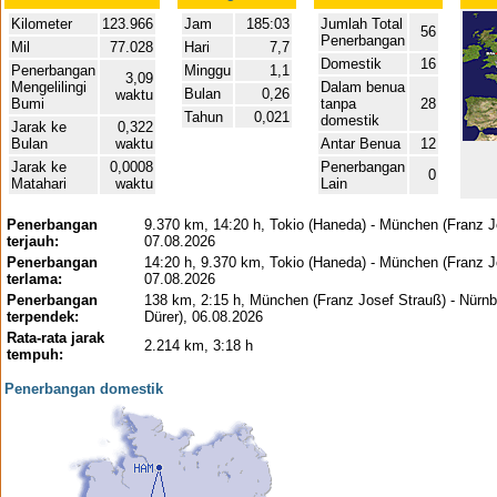
Kilometer
123.966
Jam
185:03
Jumlah Total
56
Penerbangan
Mil
77.028
Hari
7,7
Domestik
16
Penerbangan
Minggu
1,1
3,09
Mengelilingi
Dalam benua
Bulan
0,26
waktu
Bumi
tanpa
28
Tahun
0,021
domestik
Jarak ke
0,322
Bulan
waktu
Antar Benua
12
Jarak ke
0,0008
Penerbangan
0
Matahari
waktu
Lain
Penerbangan
9.370 km, 14:20 h, Tokio (Haneda) - München (Franz J
terjauh:
07.08.2026
Penerbangan
14:20 h, 9.370 km, Tokio (Haneda) - München (Franz J
terlama:
07.08.2026
Penerbangan
138 km, 2:15 h, München (Franz Josef Strauß) - Nürnb
terpendek:
Dürer), 06.08.2026
Rata-rata jarak
2.214 km, 3:18 h
tempuh:
Penerbangan domestik