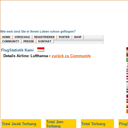
Wie weit sind Sie in Ihrem Leben schon geflogen?
HOME
VORSCHAU
REGISTRIEREN
POSTER
SHOP
COMMUNITY
PRESSE
KONTAKT
FlugStatistik Kami
Details Airline: Lufthansa
•
zurück zu Community
Total Jam
Total Jarak Terbang
Total Terbang
FlugS
Terbang