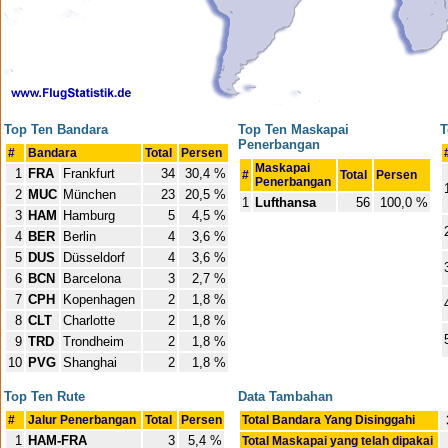
Top Ten Bandara
Top Ten Maskapai
T
Penerbangan
#
Bandara
Total
Persen
Maskapai
1
FRA
Frankfurt
34
30,4 %
#
Total
Persen
Penerbangan
2
MUC
München
23
20,5 %
1
Lufthansa
56
100,0 %
3
HAM
Hamburg
5
4,5 %
4
BER
Berlin
4
3,6 %
5
DUS
Düsseldorf
4
3,6 %
6
BCN
Barcelona
3
2,7 %
7
CPH
Kopenhagen
2
1,8 %
8
CLT
Charlotte
2
1,8 %
9
TRD
Trondheim
2
1,8 %
10
PVG
Shanghai
2
1,8 %
Top Ten Rute
Data Tambahan
#
Jalur Penerbangan
Total
Persen
Total Bandara Yang Disinggahi
1
HAM-FRA
3
5,4 %
Total Maskapai yang telah dipakai