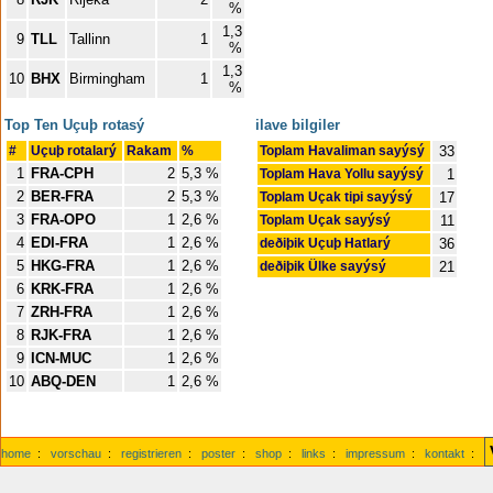
%
1,3
9
TLL
Tallinn
1
%
1,3
10
BHX
Birmingham
1
%
Top Ten Uçuþ rotasý
ilave bilgiler
#
Uçuþ rotalarý
Rakam
%
Toplam Havaliman sayýsý
33
1
FRA-CPH
2
5,3 %
Toplam Hava Yollu sayýsý
1
2
BER-FRA
2
5,3 %
Toplam Uçak tipi sayýsý
17
3
FRA-OPO
1
2,6 %
Toplam Uçak sayýsý
11
4
EDI-FRA
1
2,6 %
deðiþik Uçuþ Hatlarý
36
5
HKG-FRA
1
2,6 %
deðiþik Ülke sayýsý
21
6
KRK-FRA
1
2,6 %
7
ZRH-FRA
1
2,6 %
8
RJK-FRA
1
2,6 %
9
ICN-MUC
1
2,6 %
10
ABQ-DEN
1
2,6 %
home
:
vorschau
:
registrieren
:
poster
:
shop
:
links
:
impressum
:
kontakt
: