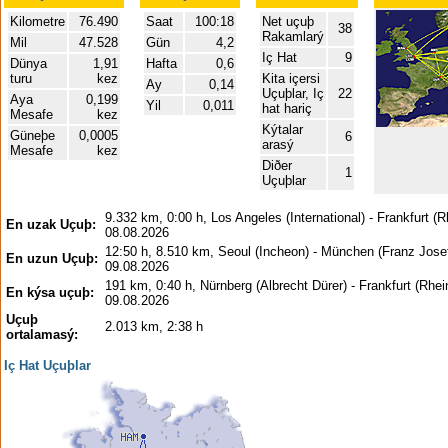
Kilometre
76.490
Saat
100:18
Net uçuþ
38
Rakamlarý
Mil
47.528
Gün
4,2
Iç Hat
9
Dünya
1,91
Hafta
0,6
turu
kez
Kita içersi
Ay
0,14
Uçuþlar, Iç
22
Aya
0,199
Yil
0,011
hat hariç
Mesafe
kez
Kýtalar
Güneþe
0,0005
6
arasý
Mesafe
kez
Diðer
1
Uçuþlar
9.332 km, 0:00 h, Los Angeles (International) - Frankfurt (R
En uzak Uçuþ:
08.08.2026
12:50 h, 8.510 km, Seoul (Incheon) - München (Franz Josef
En uzun Uçuþ:
09.08.2026
191 km, 0:40 h, Nürnberg (Albrecht Dürer) - Frankfurt (Rhei
En kýsa uçuþ:
09.08.2026
Uçuþ
2.013 km, 2:38 h
ortalamasý:
Iç Hat Uçuþlar