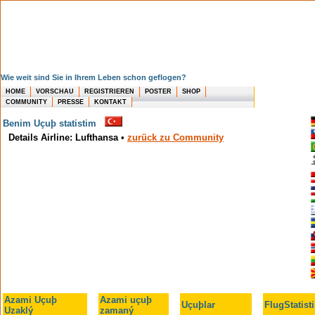
Wie weit sind Sie in Ihrem Leben schon geflogen?
HOME
VORSCHAU
REGISTRIEREN
POSTER
SHOP
COMMUNITY
PRESSE
KONTAKT
Benim Uçuþ statistim
Details Airline: Lufthansa
•
zurück zu Community
Azami Uçuþ
Azami uçuþ
Uçuþlar
FlugStatist
Uzaklý
zamaný