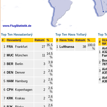
Top Ten Havaalanlarý
Top Ten Hava Yollarý
Top Te
#
Havaalaný
Rakam
%
#
Hava Yolu
Rakam
%
Uç
#
tipi
35,5
100,0
1
FRA
Frankfurt
27
1
Lufthansa
38
Air
%
%
1
A3
14,5
2
MUC
München
11
Fam
%
Bo
3,9
2
3
BER
Berlin
3
787
%
Air
2,6
3
4
DEN
Denver
2
A3
%
Air
2,6
4
5
HAM
Hamburg
2
A3
%
2,6
6
CPH
Kopenhagen
2
%
2,6
7
KRK
Krakau
2
%
2,6
8
RJK
Rijeka
2