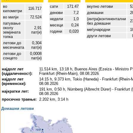
во
сати
171:47
вкупно летови
5
116.717
километри
денови
7,2
домашни
2
во милји
72.524
недели
1,0
(интра)континентални
2
патување
без домашни
месеци
0,24
околу
2,91
меѓународни
1
години
0,020
земјината
пат(и)
други летови
топка
летови до
0,304
месечината
пат(и)
летови до
0,0008
сонцето
пат(и)
најдолг лет
11.514 km, 13:18 h, Buenos Aires (Ezeiza - Ministro Pis
(оддаличеност):
Frankfurt (Rhein-Main), 08.08.2026
најдолг лет
14:15 h, 9.373 km, Tokio (Haneda) - Frankfurt (Rhein-M
(временски):
08.08.2026
191 km, 0:50 h, Nürnberg (Albrecht Dürer) - Frankfurt 
најкратки лет:
08.08.2026
просечно траење:
2.202 km, 3:14 h
Домашни летови