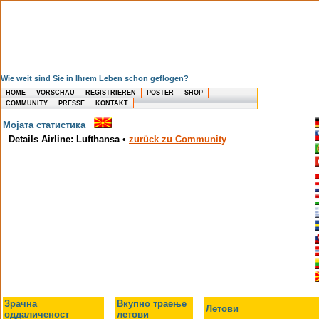
Wie weit sind Sie in Ihrem Leben schon geflogen?
HOME
VORSCHAU
REGISTRIEREN
POSTER
SHOP
COMMUNITY
PRESSE
KONTAKT
Мојата статистика
Details Airline: Lufthansa
•
zurück zu Community
Зрачна
Вкупно траење
Летови
оддаличеност
летови