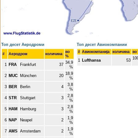
Топ десет Аеродроми
Топ десет Авиокомпании
во
#
Авиокомпанија
количина
во
#
Аеродром
количина
%
10
1
Lufthansa
53
34,9
1
FRA
Frankfurt
37
%
18,9
2
MUC
München
20
%
3,8
3
BER
Berlin
4
%
2,8
4
STR
Stuttgart
3
%
2,8
5
HAM
Hamburg
3
%
1,9
6
NAP
Neapel
2
%
1,9
7
AMS
Amsterdam
2
%