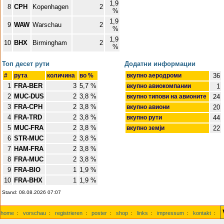
1,9
8
CPH
Kopenhagen
2
%
1,9
9
WAW
Warschau
2
%
1,9
10
BHX
Birmingham
2
%
Топ десет pути
Додатни информации
#
pута
количина
во %
вкупно аеродроми
36
1
FRA-BER
3
5,7 %
вкупно авиокомпании
1
2
MUC-DUS
2
3,8 %
вкупно типови на авионите
24
3
FRA-CPH
2
3,8 %
вкупно авиони
20
4
FRA-TRD
2
3,8 %
вкупно pути
44
5
MUC-FRA
2
3,8 %
вкупно земји
22
6
STR-MUC
2
3,8 %
7
HAM-FRA
2
3,8 %
8
FRA-MUC
2
3,8 %
9
FRA-BIO
1
1,9 %
10
FRA-BHX
1
1,9 %
Stand: 08.08.2026 07:07
home
:
vorschau
:
registrieren
:
poster
:
shop
:
links
:
impressum
:
kontakt
: