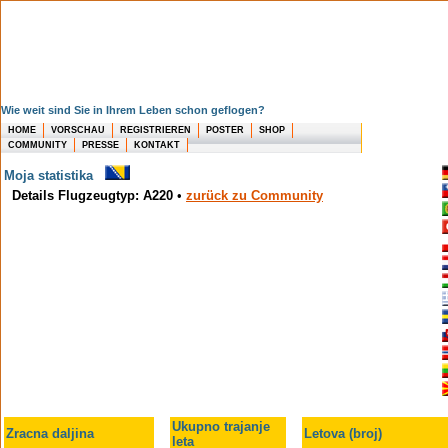
Wie weit sind Sie in Ihrem Leben schon geflogen?
HOME
VORSCHAU
REGISTRIEREN
POSTER
SHOP
COMMUNITY
PRESSE
KONTAKT
Moja statistika
Details Flugzeugtyp: A220
•
zurück zu Community
Ukupno trajanje
Zracna daljina
Letova (broj)
leta