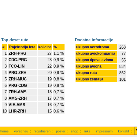
Top deset rute
Dodatne informacije
#
Trajektorija leta
kolicina
%
ukupno aerodroma
268
1
ZRH-PRG
27
1,1 %
ukupno aviokompanija
77
2
CDG-PRG
23
0,9 %
ukupno tipova aviona
55
3
FCO-LIN
22
0,9 %
ukupno aviona
834
4
PRG-ZRH
20
0,8 %
ukupno ruta
852
5
ZRH-MUC
19
0,8 %
ukupno zemalja
101
6
PRG-CDG
19
0,8 %
7
ZRH-AMS
18
0,7 %
8
AMS-ZRH
17
0,7 %
9
VIE-AMS
16
0,7 %
10
LHR-ZRH
15
0,6 %
home
:
vorschau
:
registrieren
:
poster
:
shop
:
links
:
impressum
:
kontakt
: