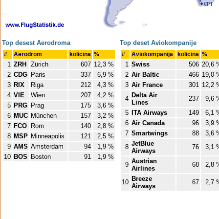
Top desest Aerodroma
Top deset Aviokompanije
#
Aerodrom
kolicina
%
#
Aviokompanija
kolicina
%
1
ZRH
Zürich
607
12,3 %
1
Swiss
506
20,6 
2
CDG
Paris
337
6,9 %
2
Air Baltic
466
19,0 
3
RIX
Riga
212
4,3 %
3
Air France
301
12,2 
4
VIE
Wien
207
4,2 %
Delta Air
4
237
9,6 
Lines
5
PRG
Prag
175
3,6 %
5
ITA Airways
149
6,1 
6
MUC
München
157
3,2 %
6
Air Canada
96
3,9 
7
FCO
Rom
140
2,8 %
7
Smartwings
88
3,6 
8
MSP
Minneapolis
121
2,5 %
JetBlue
9
AMS
Amsterdam
94
1,9 %
8
76
3,1 
Airways
10
BOS
Boston
91
1,9 %
Austrian
9
68
2,8 
Airlines
Breeze
10
67
2,7 
Airways