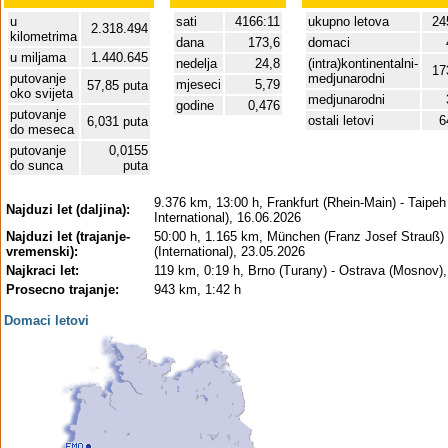
u
sati
4166:11
ukupno letova
24
2.318.494
kilometrima
dana
173,6
domaci
u miljama
1.440.645
nedelja
24,8
(intra)kontinentalni-
17
putovanje
medjunarodni
mjeseci
5,79
57,85 puta
oko svijeta
medjunarodni
godine
0,476
putovanje
ostali letovi
6
6,031 puta
do meseca
putovanje
0,0155
do sunca
puta
9.376 km, 13:00 h, Frankfurt (Rhein-Main) - Taipe
Najduzi let (daljina):
International), 16.06.2026
Najduzi let (trajanje-
50:00 h, 1.165 km, München (Franz Josef Strauß) -
vremenski):
(International), 23.05.2026
Najkraci let:
119 km, 0:19 h, Brno (Turany) - Ostrava (Mosnov)
Prosecno trajanje:
943 km, 1:42 h
Domaci letovi