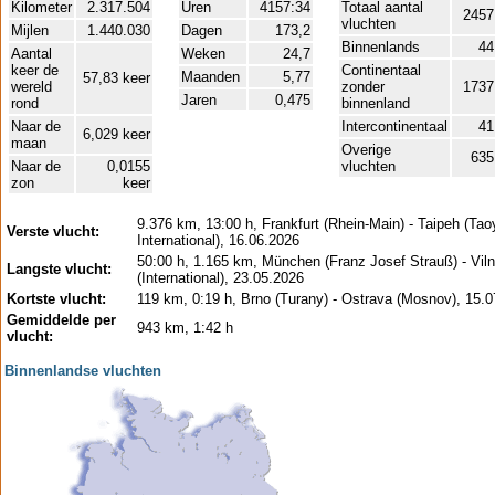
Kilometer
2.317.504
Uren
4157:34
Totaal aantal
2457
vluchten
Mijlen
1.440.030
Dagen
173,2
Binnenlands
44
Aantal
Weken
24,7
keer de
Continentaal
Maanden
5,77
57,83 keer
wereld
zonder
1737
Jaren
0,475
rond
binnenland
Naar de
Intercontinentaal
41
6,029 keer
maan
Overige
635
Naar de
0,0155
vluchten
zon
keer
9.376 km, 13:00 h, Frankfurt (Rhein-Main) - Taipeh (Ta
Verste vlucht:
International), 16.06.2026
50:00 h, 1.165 km, München (Franz Josef Strauß) - Viln
Langste vlucht:
(International), 23.05.2026
Kortste vlucht:
119 km, 0:19 h, Brno (Turany) - Ostrava (Mosnov), 15.
Gemiddelde per
943 km, 1:42 h
vlucht:
Binnenlandse vluchten