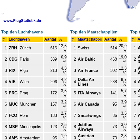
Top tien Luchthavens
Top tien Maatschappijen
Top 
#
Luchthaven
Aantal
%
#
Maatschappij
Aantal
%
#
V
12,5
20,9
1
ZRH
Zürich
616
1
Swiss
514
1
A
%
%
6,9
19,0
A
2
CDG
Paris
339
2
Air Baltic
468
2
%
%
3
4,3
12,3
A
3
RIX
Riga
213
3
Air France
302
3
%
%
A
4,2
Delta Air
9,7
4
VIE
Wien
206
4
238
4
A
%
Lines
%
3,5
5,7
A
5
PRG
Prag
172
5
ITA Airways
141
5
%
%
1
3,2
3,9
6
MUC
München
157
6
Air Canada
95
6
%
%
2,7
3,5
7
FCO
Rom
133
7
Smartwings
86
7
A
%
%
2,5
JetBlue
3,0
A
8
MSP
Minneapolis
123
8
73
8
%
Airways
%
A
1,9
Austrian
2,8
9
AMS
Amsterdam
95
9
70
9
A