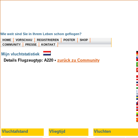
Wie weit sind Sie in Ihrem Leben schon geflogen?
HOME
VORSCHAU
REGISTRIEREN
POSTER
SHOP
COMMUNITY
PRESSE
KONTAKT
Mijn vluchtstatistiek
Details Flugzeugtyp: A220
•
zurück zu Community
Vluchtafstand
Vliegtijd
Vluchten