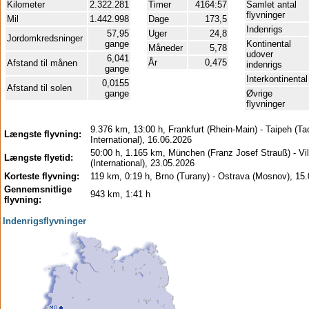
Kilometer
2.322.281
Timer
4164:57
Samlet antal
flyvninger
Mil
1.442.998
Dage
173,5
Indenrigs
57,95
Uger
24,8
Jordomkredsninger
gange
Kontinental
Måneder
5,78
udover
6,041
År
0,475
Afstand til månen
indenrigs
gange
Interkontinental
0,0155
Afstand til solen
gange
Øvrige
flyvninger
9.376 km, 13:00 h, Frankfurt (Rhein-Main) - Taipeh (T
Længste flyvning:
International), 16.06.2026
50:00 h, 1.165 km, München (Franz Josef Strauß) - Vi
Længste flyetid:
(International), 23.05.2026
Korteste flyvning:
119 km, 0:19 h, Brno (Turany) - Ostrava (Mosnov), 15
Gennemsnitlige
943 km, 1:41 h
flyvning:
Indenrigsflyvninger