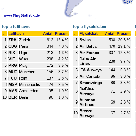
Top ti lufthavne
Top ti flyselskaber
T
#
Lufthavn
Antal
Procent
#
Flyselskab
Antal
Procent
1
ZRH
Zürich
612
12,4 %
1
Swiss
508
20,6 %
2
CDG
Paris
344
7,0 %
2
Air Baltic
470
19,1 %
3
RIX
Riga
213
4,3 %
3
Air France
307
12,5 %
4
VIE
Wien
208
4,2 %
Delta Air
4
238
9,7 %
Lines
5
PRG
Prag
172
3,5 %
5
ITA Airways
144
5,8 %
6
MUC
München
156
3,2 %
6
Air Canada
95
3,9 %
7
FCO
Rom
137
2,8 %
7
Smartwings
86
3,5 %
8
MSP
Minneapolis
124
2,5 %
JetBlue
9
AMS
Amsterdam
95
1,9 %
8
71
2,9 %
Airways
10
BER
Berlin
90
1,8 %
Austrian
9
69
2,8 %
Airlines
Breeze
10
67
2,7 %
Airways