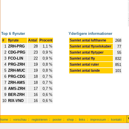
Top ti flyruter
Yderligere informationer
#
flyrute
Antal
Procent
Samlet antal lufthavne
268
1
ZRH-PRG
28
1,1 %
Samlet antal flyselskaber
77
2
CDG-PRG
23
0,9 %
Samlet antal flytyper
55
3
FCO-LIN
22
0,9 %
Samlet antal fly
832
4
PRG-ZRH
19
0,8 %
Samlet antal ruter
851
5
ZRH-MUC
19
0,8 %
Samlet antal lande
101
6
PRG-CDG
18
0,7 %
7
ZRH-AMS
18
0,7 %
8
AMS-ZRH
17
0,7 %
9
BER-ZRH
16
0,6 %
10
RIX-VNO
16
0,6 %
home
:
vorschau
:
registrieren
:
poster
:
shop
:
links
:
impressum
:
kontakt
: