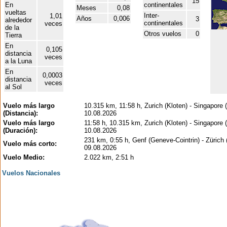
15
En
continentales
Meses
0,08
vueltas
Inter-
1,01
Años
0,006
3
alrededor
continentales
veces
de la
Otros vuelos
0
Tierra
En
0,105
distancia
veces
a la Luna
En
0,0003
distancia
veces
al Sol
Vuelo más largo
10.315 km, 11:58 h, Zurich (Kloten) - Singapore 
(Distancia):
10.08.2026
Vuelo más largo
11:58 h, 10.315 km, Zurich (Kloten) - Singapore 
(Duración):
10.08.2026
231 km, 0:55 h, Genf (Geneve-Cointrin) - Zürich 
Vuelo más corto:
09.08.2026
Vuelo Medio:
2.022 km, 2:51 h
Vuelos Nacionales