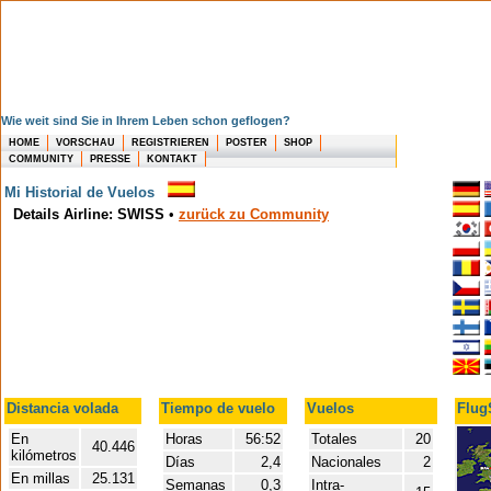
Wie weit sind Sie in Ihrem Leben schon geflogen?
HOME
VORSCHAU
REGISTRIEREN
POSTER
SHOP
COMMUNITY
PRESSE
KONTAKT
Mi Historial de Vuelos
Details Airline: SWISS
•
zurück zu Community
Distancia volada
Tiempo de vuelo
Vuelos
FlugS
En
Horas
56:52
Totales
20
40.446
kilómetros
Días
2,4
Nacionales
2
En millas
25.131
Semanas
0,3
Intra-