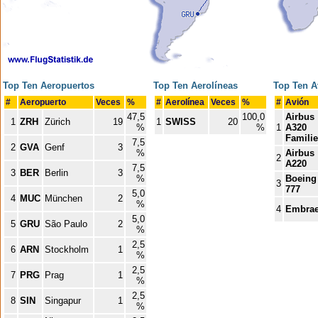
Top Ten Aeropuertos
Top Ten Aerolíneas
Top Ten A
#
Aeropuerto
Veces
%
#
Aerolínea
Veces
%
#
Avión
47,5
100,0
Airbus
1
ZRH
Zürich
19
1
SWISS
20
%
%
1
A320
Familie
7,5
2
GVA
Genf
3
%
Airbus
2
A220
7,5
3
BER
Berlin
3
%
Boeing
3
777
5,0
4
MUC
München
2
%
4
Embrae
5,0
5
GRU
São Paulo
2
%
2,5
6
ARN
Stockholm
1
%
2,5
7
PRG
Prag
1
%
2,5
8
SIN
Singapur
1
%