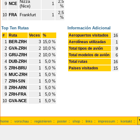
Nizza
2,5
9
NCE
1
(Nice)
%
2,5
10
FRA
Frankfurt
1
%
Top Ten Rutas
Información Adicional
#
Ruta
Veces
%
Aeropuertos visitados
16
1
BER-ZRH
3
15,0 %
Aerolíneas utilizadas
1
2
GVA-ZRH
2
10,0 %
Total tipos de avión
9
3
GRU-ZRH
2
10,0 %
Total modelos de avión
6
4
DUB-ZRH
1
5,0 %
Total rutas
16
5
ZRH-BRU
1
5,0 %
Paises visitados
15
6
MUC-ZRH
1
5,0 %
7
ZRH-SIN
1
5,0 %
8
ZRH-ARN
1
5,0 %
9
ZRH-FRA
1
5,0 %
10
GVA-NCE
1
5,0 %
home
:
vorschau
:
registrieren
:
poster
:
shop
:
links
:
impressum
:
kontakt
: