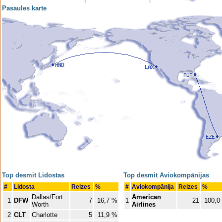
Pasaules karte
Top desmit Lidostas
Top desmit Aviokompānijas
#
Lidosta
Reizes
%
#
Aviokompānija
Reizes
%
Dallas/Fort
American
1
DFW
7
16,7 %
1
21
100,0
Worth
Airlines
2
CLT
Charlotte
5
11,9 %