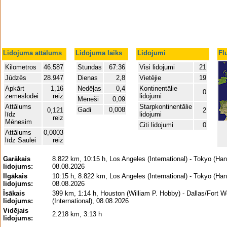
Lidojuma attālums
Lidojuma laiks
Lidojumi
Fl
Kilometros
46.587
Stundas
67:36
Visi lidojumi
21
Jūdzēs
28.947
Dienas
2,8
Vietējie
19
Apkārt
1,16
Nedēļas
0,4
Kontinentālie
0
zemeslodei
reiz
lidojumi
Mēneši
0,09
Attālums
Starpkontinentālie
Gadi
0,008
0,121
2
līdz
lidojumi
reiz
Mēnesim
Citi lidojumi
0
Attālums
0,0003
līdz Saulei
reiz
Garākais
8.822 km, 10:15 h, Los Angeles (International) - Tokyo (Han
lidojums:
08.08.2026
Ilgākais
10:15 h, 8.822 km, Los Angeles (International) - Tokyo (Han
lidojums:
08.08.2026
Īsākais
399 km, 1:14 h, Houston (William P. Hobby) - Dallas/Fort W
lidojums:
(International), 08.08.2026
Vidējais
2.218 km, 3:13 h
lidojums: