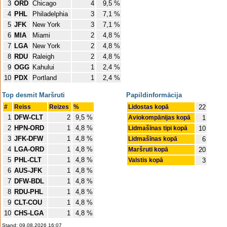
3
ORD
Chicago
4
9,5 %
4
PHL
Philadelphia
3
7,1 %
5
JFK
New York
3
7,1 %
6
MIA
Miami
2
4,8 %
7
LGA
New York
2
4,8 %
8
RDU
Raleigh
2
4,8 %
9
OGG
Kahului
1
2,4 %
10
PDX
Portland
1
2,4 %
Top desmit Maršruti
Papildinformācija
#
Reiss
Reizes
%
Lidostas kopā
22
1
DFW-CLT
2
9,5 %
Aviokompānijas kopā
1
2
HPN-ORD
1
4,8 %
Lidmašīnas tipi kopā
10
3
JFK-DFW
1
4,8 %
Lidmašīnas kopā
6
4
LGA-ORD
1
4,8 %
Maršruti kopā
20
5
PHL-CLT
1
4,8 %
Valstis kopā
3
6
AUS-JFK
1
4,8 %
7
DFW-BDL
1
4,8 %
8
RDU-PHL
1
4,8 %
9
CLT-COU
1
4,8 %
10
CHS-LGA
1
4,8 %
Stand: 09.08.2026 16:07