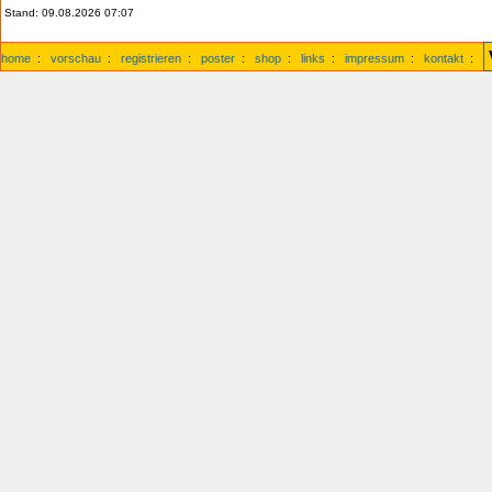
Stand: 09.08.2026 07:07
home
:
vorschau
:
registrieren
:
poster
:
shop
:
links
:
impressum
:
kontakt
: