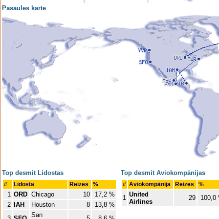
Pasaules karte
Top desmit Lidostas
Top desmit Aviokompānijas
#
Lidosta
Reizes
%
#
Aviokompānija
Reizes
%
1
ORD
Chicago
10
17,2 %
United
1
29
100,0
Airlines
2
IAH
Houston
8
13,8 %
San
3
SFO
5
8,6 %