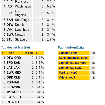
Francisco
4
IAD
Washington
3
5,2 %
Los
5
LAX
3
5,2 %
Angeles
6
SAN
San Diego
2
3,4 %
7
DTW
Detroit
2
3,4 %
8
LYH
Lynchburg
2
3,4 %
9
EWR
Newark
2
3,4 %
10
STL
St. Louis
1
1,7 %
Top desmit Maršruti
Papildinformācija
#
Reiss
Reizes
%
Lidostas kopā
30
1
DTW-ORD
2
6,9 %
Aviokompānijas kopā
1
2
SFO-SAN
1
3,4 %
Lidmašīnas tipi kopā
16
3
LAS-LAX
1
3,4 %
Lidmašīnas kopā
14
4
EWR-MEX
1
3,4 %
Maršruti kopā
28
5
ORD-CLE
1
3,4 %
Valstis kopā
6
6
RDU-IAH
1
3,4 %
7
SFO-YVR
1
3,4 %
8
MSY-ORD
1
3,4 %
9
EWR-SFO
1
3,4 %
10
RTB-IAH
1
3,4 %