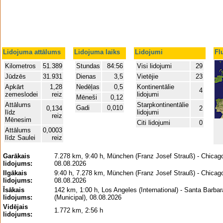
Lidojuma attālums
Lidojuma laiks
Lidojumi
Fl
Kilometros
51.389
Stundas
84:56
Visi lidojumi
29
Jūdzēs
31.931
Dienas
3,5
Vietējie
23
Apkārt
1,28
Nedēļas
0,5
Kontinentālie
4
zemeslodei
reiz
lidojumi
Mēneši
0,12
Attālums
Starpkontinentālie
Gadi
0,010
0,134
2
līdz
lidojumi
reiz
Mēnesim
Citi lidojumi
0
Attālums
0,0003
līdz Saulei
reiz
Garākais
7.278 km, 9:40 h, München (Franz Josef Strauß) - Chicago
lidojums:
08.08.2026
Ilgākais
9:40 h, 7.278 km, München (Franz Josef Strauß) - Chicago
lidojums:
08.08.2026
Īsākais
142 km, 1:00 h, Los Angeles (International) - Santa Barbar
lidojums:
(Municipal), 08.08.2026
Vidējais
1.772 km, 2:56 h
lidojums: