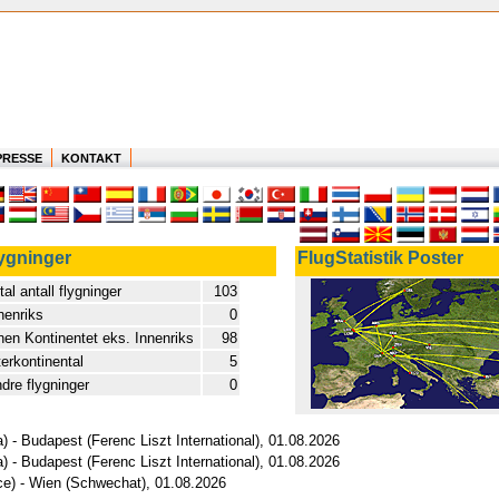
PRESSE
KONTAKT
ygninger
FlugStatistik Poster
tal antall flygninger
103
nenriks
0
nen Kontinentet eks. Innenriks
98
terkontinental
5
dre flygninger
0
) - Budapest (Ferenc Liszt International), 01.08.2026
) - Budapest (Ferenc Liszt International), 01.08.2026
ice) - Wien (Schwechat), 01.08.2026