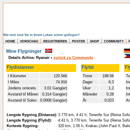
Wie weit sind Sie in Ihrem Leben schon geflogen?
HOME
VORSCHAU
REGISTRIEREN
POSTER
SHOP
COMMUNITY
Mine Flygninger
Details Airline: Ryanair
•
zurück zu Community
Flydistanser
Flytid
Fl
I Kilometer
120.566
Timer
198:56
To
I Miles
74.916
Dager
8,3
In
Jordens omkrets
3,01 Gang(er)
Uker
1,2
In
Avstand til Månen
0,314 Gang(er)
Måneder
0,28
In
Avstand til Solen
0,0008 Gang(er)
År
0,023
An
Lengste flygning (Distanse):
3.770 km, 4:41 h, Tenerife Sur (Reina Sofia
Lengste flygning (Flytid):
4:41 h, 3.770 km, Tenerife Sur (Reina Sofia
Korteste flygning:
320 km, 1:05 h, Krakau (John Paul II, Bal