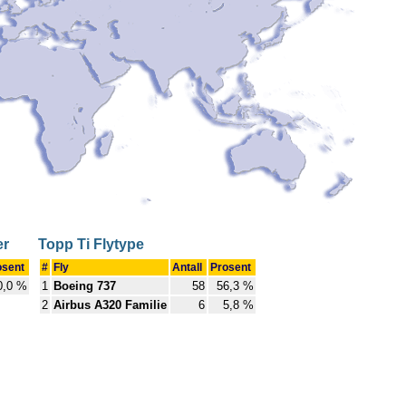
er
Topp Ti Flytype
osent
#
Fly
Antall
Prosent
0,0 %
1
Boeing 737
58
56,3 %
2
Airbus A320 Familie
6
5,8 %