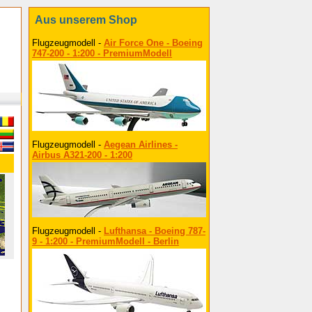
Aus unserem Shop
Flugzeugmodell -
Air Force One - Boeing
747-200 - 1:200 - PremiumModell
Flugzeugmodell -
Aegean Airlines -
Airbus A321-200 - 1:200
Flugzeugmodell -
Lufthansa - Boeing 787-
9 - 1:200 - PremiumModell - Berlin