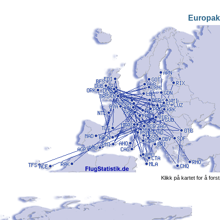
Europak
Klikk på kartet for å fors