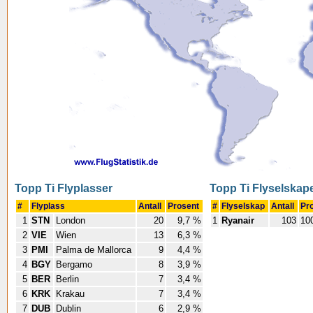
Topp Ti Flyplasser
Topp Ti Flyselskap
#
Flyplass
Antall
Prosent
#
Flyselskap
Antall
Pr
1
STN
London
20
9,7 %
1
Ryanair
103
10
2
VIE
Wien
13
6,3 %
3
PMI
Palma de Mallorca
9
4,4 %
4
BGY
Bergamo
8
3,9 %
5
BER
Berlin
7
3,4 %
6
KRK
Krakau
7
3,4 %
7
DUB
Dublin
6
2,9 %