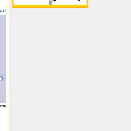
art
tørre