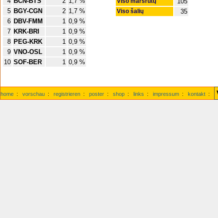
4
BCN-BTS
2
1,7 %
Viso maršrutų
105
5
BGY-CGN
2
1,7 %
Viso šalių
35
6
DBV-FMM
1
0,9 %
7
KRK-BRI
1
0,9 %
8
PEG-KRK
1
0,9 %
9
VNO-OSL
1
0,9 %
10
SOF-BER
1
0,9 %
home
:
vorschau
:
registrieren
:
poster
:
shop
:
links
:
impressum
:
kontakt
: