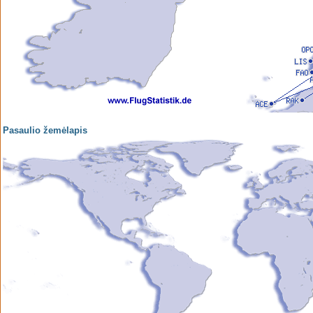
Pasaulio žemėlapis