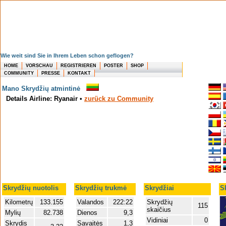
Wie weit sind Sie in Ihrem Leben schon geflogen?
HOME
VORSCHAU
REGISTRIEREN
POSTER
SHOP
COMMUNITY
PRESSE
KONTAKT
Mano Skrydžių atmintinė
Details Airline: Ryanair
•
zurück zu Community
Skrydžių nuotolis
Skrydžių trukmė
Skrydžiai
S
Kilometrų
133.155
Valandos
222:22
Skrydžių
115
skaičius
Mylių
82.738
Dienos
9,3
Vidiniai
0
Skrydis
Savaitės
1,3