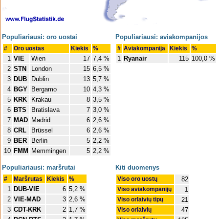
Populiariausi: oro uostai
Populiariausi: aviakompanijos
#
Oro uostas
Kiekis
%
#
Aviakompanija
Kiekis
%
1
VIE
Wien
17
7,4 %
1
Ryanair
115
100,0 %
2
STN
London
15
6,5 %
3
DUB
Dublin
13
5,7 %
4
BGY
Bergamo
10
4,3 %
5
KRK
Krakau
8
3,5 %
6
BTS
Bratislava
7
3,0 %
7
MAD
Madrid
6
2,6 %
8
CRL
Brüssel
6
2,6 %
9
BER
Berlin
5
2,2 %
10
FMM
Memmingen
5
2,2 %
Populiariausi: maršrutai
Kiti duomenys
#
Maršrutas
Kiekis
%
Viso oro uostų
82
1
DUB-VIE
6
5,2 %
Viso aviakompanijų
1
2
VIE-MAD
3
2,6 %
Viso orlaivių tipų
21
3
CDT-KRK
2
1,7 %
Viso orlaivių
47