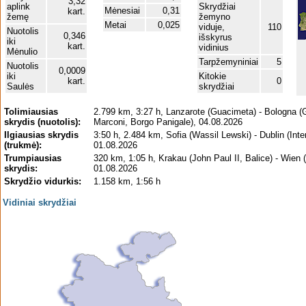
3,32
aplink
Skrydžiai
Mėnesiai
0,31
kart.
žemę
žemyno
Metai
0,025
viduje,
110
Nuotolis
0,346
išskyrus
iki
kart.
vidinius
Mėnulio
Tarpžemyniniai
5
Nuotolis
0,0009
iki
Kitokie
kart.
0
Saulės
skrydžiai
Tolimiausias
2.799 km, 3:27 h, Lanzarote (Guacimeta) - Bologna (
skrydis (nuotolis):
Marconi, Borgo Panigale), 04.08.2026
Ilgiausias skrydis
3:50 h, 2.484 km, Sofia (Wassil Lewski) - Dublin (Inter
(trukmė):
01.08.2026
Trumpiausias
320 km, 1:05 h, Krakau (John Paul II, Balice) - Wien
skrydis:
01.08.2026
Skrydžio vidurkis:
1.158 km, 1:56 h
Vidiniai skrydžiai