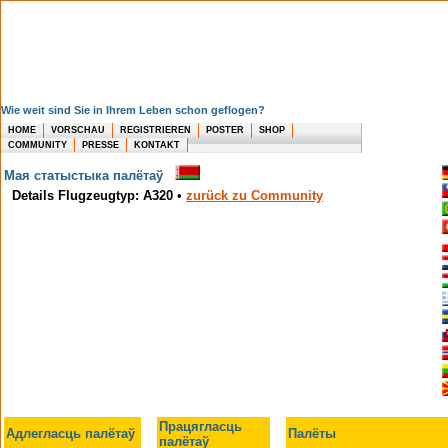
Wie weit sind Sie in Ihrem Leben schon geflogen?
HOME
VORSCHAU
REGISTRIEREN
POSTER
SHOP
COMMUNITY
PRESSE
KONTAKT
Мая статыстыка палётаў
Details Flugzeugtyp: A320
•
zurück zu Community
Працягласць
Адлегласць палётаў
Палёты
палётаў