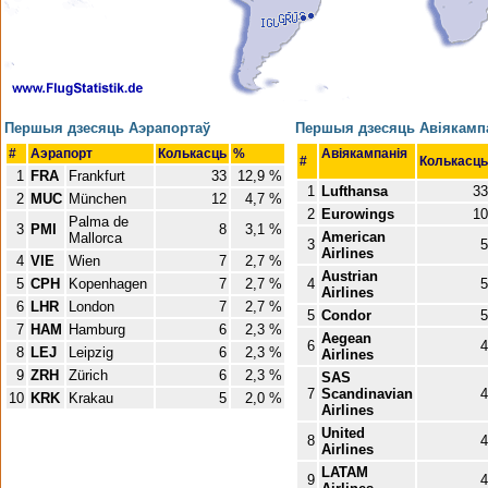
Першыя дзесяць Аэрапортаў
Першыя дзесяць Авіякамп
#
Аэрапорт
Колькасць
%
Авіякампанія
#
Колькасць
1
FRA
Frankfurt
33
12,9 %
1
Lufthansa
33
2
MUC
München
12
4,7 %
2
Eurowings
10
Palma de
3
PMI
8
3,1 %
American
Mallorca
3
5
Airlines
4
VIE
Wien
7
2,7 %
Austrian
5
CPH
Kopenhagen
7
2,7 %
4
5
Airlines
6
LHR
London
7
2,7 %
5
Condor
5
7
HAM
Hamburg
6
2,3 %
Aegean
6
4
8
LEJ
Leipzig
6
2,3 %
Airlines
9
ZRH
Zürich
6
2,3 %
SAS
7
Scandinavian
4
10
KRK
Krakau
5
2,0 %
Airlines
United
8
4
Airlines
LATAM
9
4