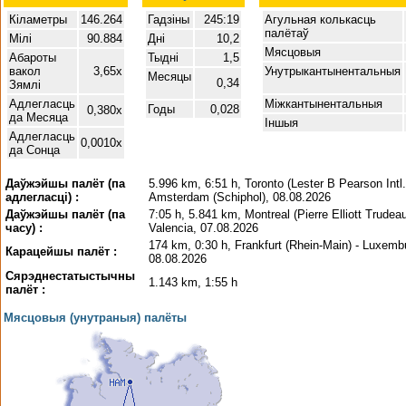
Кіламетры
146.264
Гадзіны
245:19
Агульная колькасць
палётаў
Мілі
90.884
Дні
10,2
Мясцовыя
Абароты
Тыдні
1,5
вакол
3,65x
Унутрыкантынентальныя
Месяцы
0,34
Зямлі
Адлегласць
Міжкантынентальныя
Годы
0,028
0,380x
да Месяца
Іншыя
Адлегласць
0,0010x
да Сонца
Даўжэйшы палёт (па
5.996 km, 6:51 h, Toronto (Lester B Pearson Intl.
адлегласці) :
Amsterdam (Schiphol), 08.08.2026
Даўжэйшы палёт (па
7:05 h, 5.841 km, Montreal (Pierre Elliott Trudeau
часу) :
Valencia, 07.08.2026
174 km, 0:30 h, Frankfurt (Rhein-Main) - Luxembu
Карацейшы палёт :
08.08.2026
Сярэднестатыстычны
1.143 km, 1:55 h
палёт :
Мясцовыя (унутраныя) палёты