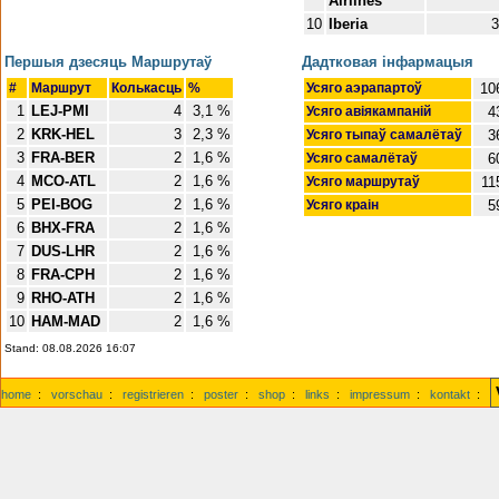
Airlines
10
Iberia
3
Першыя дзесяць Маршрутаў
Дадтковая інфармацыя
#
Маршрут
Колькасць
%
Усяго аэрапартоў
10
1
LEJ-PMI
4
3,1 %
Усяго авіякампаній
4
2
KRK-HEL
3
2,3 %
Усяго тыпаў самалётаў
3
3
FRA-BER
2
1,6 %
Усяго самалётаў
6
4
MCO-ATL
2
1,6 %
Усяго маршрутаў
11
5
PEI-BOG
2
1,6 %
Усяго краін
5
6
BHX-FRA
2
1,6 %
7
DUS-LHR
2
1,6 %
8
FRA-CPH
2
1,6 %
9
RHO-ATH
2
1,6 %
10
HAM-MAD
2
1,6 %
Stand: 08.08.2026 16:07
home
:
vorschau
:
registrieren
:
poster
:
shop
:
links
:
impressum
:
kontakt
: