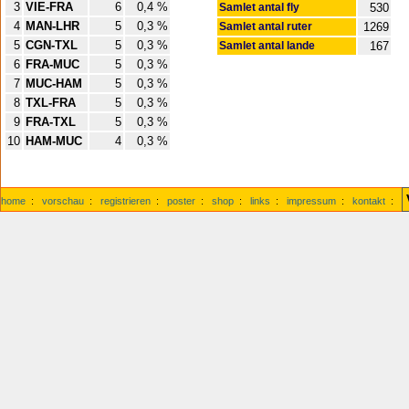
3
VIE-FRA
6
0,4 %
Samlet antal fly
530
4
MAN-LHR
5
0,3 %
Samlet antal ruter
1269
5
CGN-TXL
5
0,3 %
Samlet antal lande
167
6
FRA-MUC
5
0,3 %
7
MUC-HAM
5
0,3 %
8
TXL-FRA
5
0,3 %
9
FRA-TXL
5
0,3 %
10
HAM-MUC
4
0,3 %
home
:
vorschau
:
registrieren
:
poster
:
shop
:
links
:
impressum
:
kontakt
: