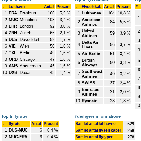
#
Lufthavn
Antal
Procent
#
Flyselskab
Antal
Procent
#
1
FRA
Frankfurt
166
5,5 %
1
Lufthansa
164
10,8 %
1
2
MUC
München
103
3,4 %
American
2
84
5,5 %
Airlines
3
LHR
London
92
3,0 %
United
2
4
ZRH
Zürich
65
2,1 %
3
59
3,9 %
Airlines
5
DUS
Düsseldorf
52
1,7 %
3
Delta Air
4
56
3,7 %
6
VIE
Wien
50
1,6 %
Lines
4
7
TXL
Berlin
49
1,6 %
5
Air Berlin
51
3,4 %
8
ORD
Chicago
47
1,6 %
British
5
6
50
3,3 %
Airways
9
AMS
Amsterdam
45
1,5 %
6
Southwest
10
DXB
Dubai
43
1,4 %
7
49
3,2 %
Airlines
7
8
SWISS
37
2,4 %
8
Emirates
9
31
2,0 %
Airlines
9
10
Ryanair
28
1,8 %
10
Top ti flyruter
Yderligere informationer
#
flyrute
Antal
Procent
Samlet antal lufthavne
529
1
DUS-MUC
6
0,4 %
Samlet antal flyselskaber
259
2
MUC-FRA
6
0,4 %
Samlet antal flytyper
278