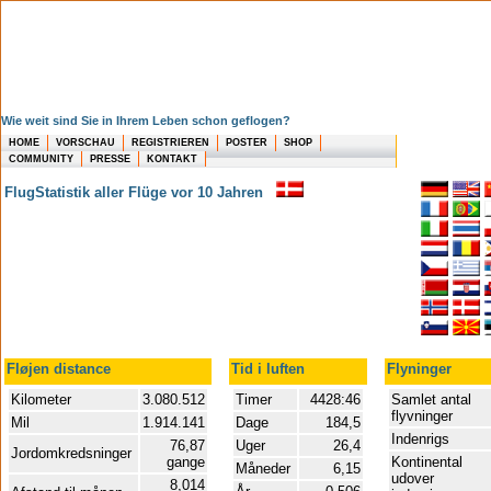
Wie weit sind Sie in Ihrem Leben schon geflogen?
HOME
VORSCHAU
REGISTRIEREN
POSTER
SHOP
COMMUNITY
PRESSE
KONTAKT
FlugStatistik aller Flüge vor 10 Jahren
Fløjen distance
Tid i luften
Flyninger
Kilometer
3.080.512
Timer
4428:46
Samlet antal
flyvninger
Mil
1.914.141
Dage
184,5
Indenrigs
76,87
Uger
26,4
Jordomkredsninger
gange
Kontinental
Måneder
6,15
udover
8,014