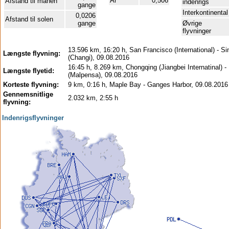
År
0,506
Afstand til månen
indenrigs
gange
Interkontinental
0,0206
Afstand til solen
gange
Øvrige
flyvninger
13.596 km, 16:20 h, San Francisco (International) - S
Længste flyvning:
(Changi), 09.08.2016
16:45 h, 8.269 km, Chongqing (Jiangbei Internatinal) -
Længste flyetid:
(Malpensa), 09.08.2016
Korteste flyvning:
9 km, 0:16 h, Maple Bay - Ganges Harbor, 09.08.2016
Gennemsnitlige
2.032 km, 2:55 h
flyvning:
Indenrigsflyvninger