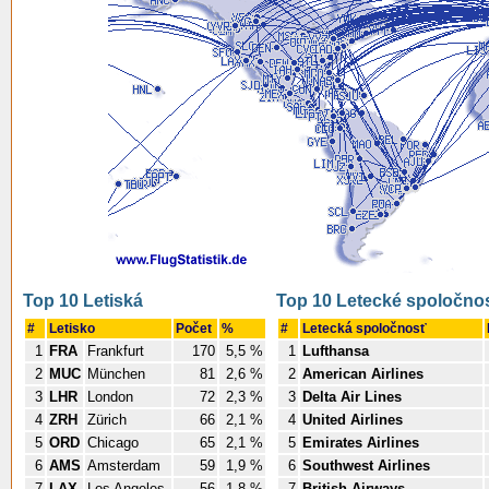
Top 10 Letiská
Top 10 Letecké spoločnos
#
Letisko
Počet
%
#
Letecká spoločnosť
1
FRA
Frankfurt
170
5,5 %
1
Lufthansa
2
MUC
München
81
2,6 %
2
American Airlines
3
LHR
London
72
2,3 %
3
Delta Air Lines
4
ZRH
Zürich
66
2,1 %
4
United Airlines
5
ORD
Chicago
65
2,1 %
5
Emirates Airlines
6
AMS
Amsterdam
59
1,9 %
6
Southwest Airlines
7
LAX
Los Angeles
56
1,8 %
7
British Airways