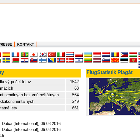
PRESSE
KONTAKT
ty
FlugStatistik Plagát
lkový počet letov
1542
mácich
68
ntinenálnych bez vnútroštátnych
564
dzikontinentálnych
249
tatné lety
661
- Dubai (International), 06.08.2016
- Dubai (International), 06.08.2016
016