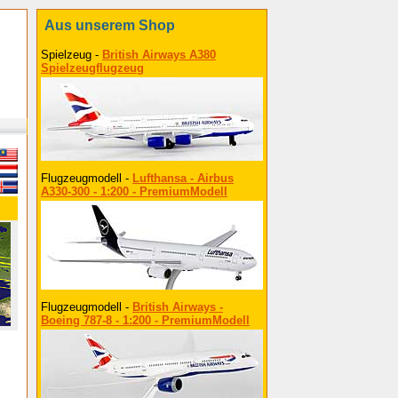
Aus unserem Shop
Spielzeug -
British Airways A380
Spielzeugflugzeug
Flugzeugmodell -
Lufthansa - Airbus
A330-300 - 1:200 - PremiumModell
Flugzeugmodell -
British Airways -
Boeing 787-8 - 1:200 - PremiumModell