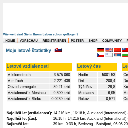
Wie weit sind Sie in Ihrem Leben schon geflogen?
HOME
VORSCHAU
REGISTRIEREN
POSTER
SHOP
COMMUNITY
Moje letové štatistiky
Letové vzdialenosti
Letový čas
Le
V kilometroch
3.575.060
Hodín
5001:53
Ce
V míľach
2.221.439
Dní
208,4
Do
Obvod zemegule
89,21 krát
Týždňov
29,8
Ko
Vzdialenosť k Mesiacu
9,300 krát
Mesiacov
6,95
Me
Vzdialenosť k Slnku
0,0239 krát
Rokov
0,571
Os
Najdlhší let (vzdialenosť):
14.216 km, 16:18 h, Auckland (International) 
Najdlhší let (čas):
16:18 h, 14.216 km, Auckland (International) 
Najkratší let:
39 km, 0:33 h, Berlevag - Batsfjord, 06.08.2