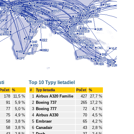
ti
Top 10 Typy lietadiel
Počet
%
#
Typ lietadla
Počet
%
178
11,5 %
1
Airbus A320 Familie
427
27,7 %
91
5,9 %
2
Boeing 737
265
17,2 %
77
5,0 %
3
Boeing 777
72
4,7 %
75
4,9 %
4
Airbus A330
70
4,5 %
58
3,8 %
5
Embraer
65
4,2 %
58
3,8 %
6
Canadair
43
2,8 %
43
2,8 %
7
Dash
37
2,4 %