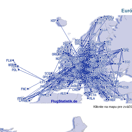
Eur
Kliknite na mapu pre zväčš