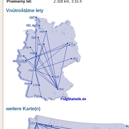
Priemerný let:
2.318 km, 3:15 h
Vnútroštátne lety
weitere Karte(n)