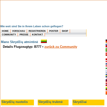
Wie weit sind Sie in Ihrem Leben schon geflogen?
HOME
VORSCHAU
REGISTRIEREN
POSTER
SHOP
COMMUNITY
PRESSE
KONTAKT
Mano Skrydžių atmintinė
Details Flugzeugtyp: B777
•
zurück zu Community
Skrydžių nuotolis
Skrydžių trukmė
Skrydžiai