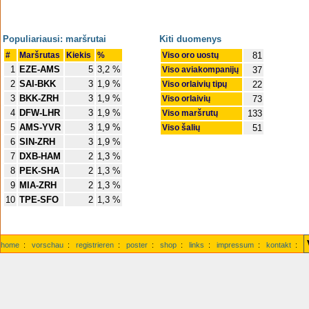
Populiariausi: maršrutai
Kiti duomenys
#
Maršrutas
Kiekis
%
Viso oro uostų
81
1
EZE-AMS
5
3,2 %
Viso aviakompanijų
37
2
SAI-BKK
3
1,9 %
Viso orlaivių tipų
22
3
BKK-ZRH
3
1,9 %
Viso orlaivių
73
4
DFW-LHR
3
1,9 %
Viso maršrutų
133
5
AMS-YVR
3
1,9 %
Viso šalių
51
6
SIN-ZRH
3
1,9 %
7
DXB-HAM
2
1,3 %
8
PEK-SHA
2
1,3 %
9
MIA-ZRH
2
1,3 %
10
TPE-SFO
2
1,3 %
home
:
vorschau
:
registrieren
:
poster
:
shop
:
links
:
impressum
:
kontakt
: