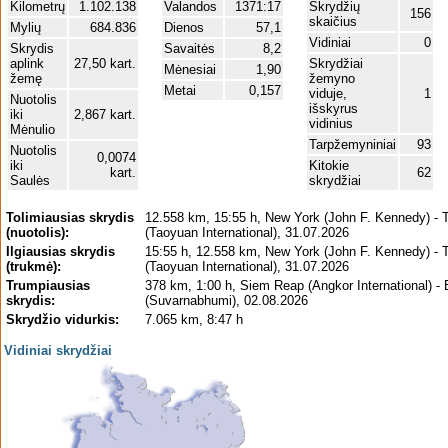
Kilometrų
1.102.138
Valandos
1371:17
Skrydžių
156
skaičius
Mylių
684.836
Dienos
57,1
Vidiniai
0
Skrydis
Savaitės
8,2
aplink
27,50 kart.
Skrydžiai
Mėnesiai
1,90
žemę
žemyno
Metai
0,157
viduje,
1
Nuotolis
išskyrus
iki
2,867 kart.
vidinius
Mėnulio
Tarpžemyniniai
93
Nuotolis
0,0074
iki
Kitokie
kart.
62
Saulės
skrydžiai
Tolimiausias skrydis
12.558 km, 15:55 h, New York (John F. Kennedy) - T
(nuotolis):
(Taoyuan International), 31.07.2026
Ilgiausias skrydis
15:55 h, 12.558 km, New York (John F. Kennedy) - T
(trukmė):
(Taoyuan International), 31.07.2026
Trumpiausias
378 km, 1:00 h, Siem Reap (Angkor International) -
skrydis:
(Suvarnabhumi), 02.08.2026
Skrydžio vidurkis:
7.065 km, 8:47 h
Vidiniai skrydžiai