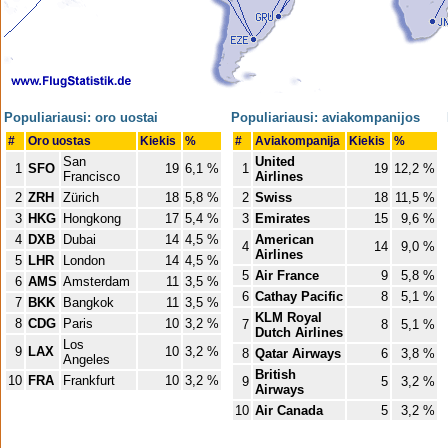
Populiariausi: oro uostai
Populiariausi: aviakompanijos
#
Oro uostas
Kiekis
%
#
Aviakompanija
Kiekis
%
San
United
1
SFO
19
6,1 %
1
19
12,2 %
Francisco
Airlines
2
ZRH
Zürich
18
5,8 %
2
Swiss
18
11,5 %
3
HKG
Hongkong
17
5,4 %
3
Emirates
15
9,6 %
4
DXB
Dubai
14
4,5 %
American
4
14
9,0 %
Airlines
5
LHR
London
14
4,5 %
5
Air France
9
5,8 %
6
AMS
Amsterdam
11
3,5 %
6
Cathay Pacific
8
5,1 %
7
BKK
Bangkok
11
3,5 %
KLM Royal
8
CDG
Paris
10
3,2 %
7
8
5,1 %
Dutch Airlines
Los
9
LAX
10
3,2 %
8
Qatar Airways
6
3,8 %
Angeles
British
10
FRA
Frankfurt
10
3,2 %
9
5
3,2 %
Airways
10
Air Canada
5
3,2 %