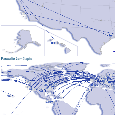
Pasaulio žemėlapis