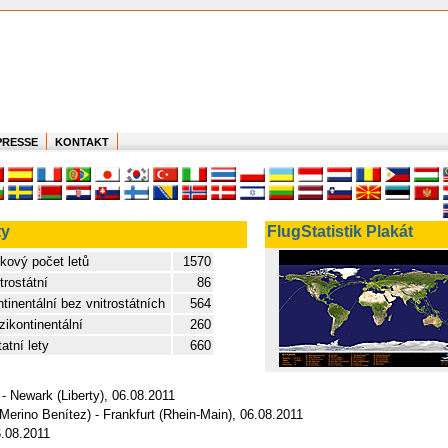
PRESSE
KONTAKT
ty
FlugStatistik Plakát
kový počet letů
1570
trostátní
86
tinentální bez vnitrostátních
564
ikontinentální
260
atní lety
660
- Newark (Liberty), 06.08.2011
Merino Benítez) - Frankfurt (Rhein-Main), 06.08.2011
6.08.2011