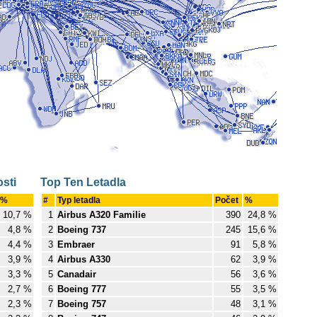
sti
Top Ten Letadla
%
#
Typ letadla
Počet
%
10,7 %
1
Airbus A320 Familie
390
24,8 %
4,8 %
2
Boeing 737
245
15,6 %
4,4 %
3
Embraer
91
5,8 %
3,9 %
4
Airbus A330
62
3,9 %
3,3 %
5
Canadair
56
3,6 %
2,7 %
6
Boeing 777
55
3,5 %
2,3 %
7
Boeing 757
48
3,1 %