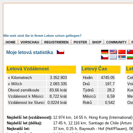
Wie weit sind Sie in Ihrem Leben schon geflogen?
HOME
VORSCHAU
REGISTRIEREN
POSTER
SHOP
COMMUNITY
Moje letová statistika
Letová Vzdálenost
Letový Čas
Le
v Kilometrech
3.352.803
Hodin
4745:05
Cel
v Mílích
2.083.335
Dnů
197,7
Vni
Obvod zeměkoule
83,66 krát
Týdnů
28,2
Kon
Vzdálenost k Měsíci
8,722 krát
Měsíců
6,59
Mez
Vzdálenost ke Slunci
0,0224 krát
Roků
0,542
Ost
Nejdelší let (vzdálenost):
12.974 km, 14:55 h, Hong Kong (International) 
Nejdelší let (délka):
17:45 h, 12.116 km, Santiago de Chile (Arturo 
Nejkratší let:
37 km, 0:25 h, Bayreuth - Hof (Hof/Plauen), 0