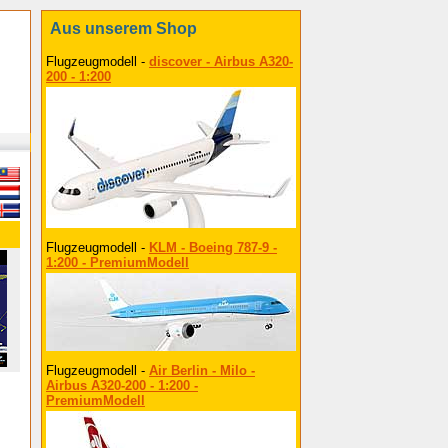
Aus unserem Shop
Flugzeugmodell -
discover - Airbus A320-
200 - 1:200
Flugzeugmodell -
KLM - Boeing 787-9 -
1:200 - PremiumModell
Flugzeugmodell -
Air Berlin - Milo -
Airbus A320-200 - 1:200 -
PremiumModell