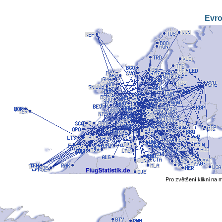
Evr
Pro zvětšení klikni na