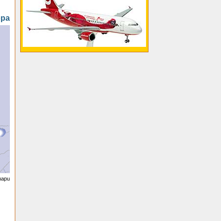
opa
 mapu