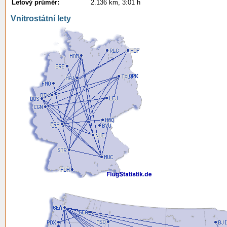
Letový průměr:
2.136 km, 3:01 h
Vnitrostátní lety