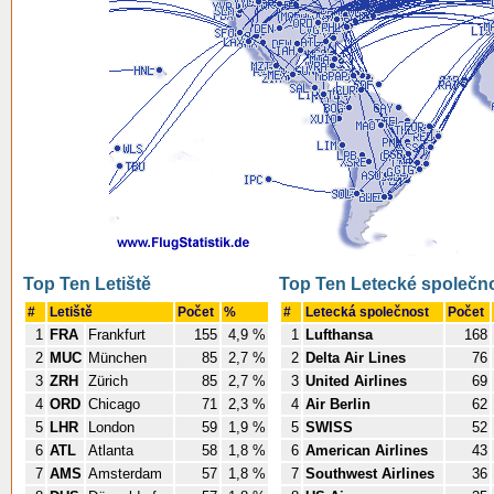
Top Ten Letiště
Top Ten Letecké společno
#
Letiště
Počet
%
#
Letecká společnost
Počet
1
FRA
Frankfurt
155
4,9 %
1
Lufthansa
168
2
MUC
München
85
2,7 %
2
Delta Air Lines
76
3
ZRH
Zürich
85
2,7 %
3
United Airlines
69
4
ORD
Chicago
71
2,3 %
4
Air Berlin
62
5
LHR
London
59
1,9 %
5
SWISS
52
6
ATL
Atlanta
58
1,8 %
6
American Airlines
43
7
AMS
Amsterdam
57
1,8 %
7
Southwest Airlines
36