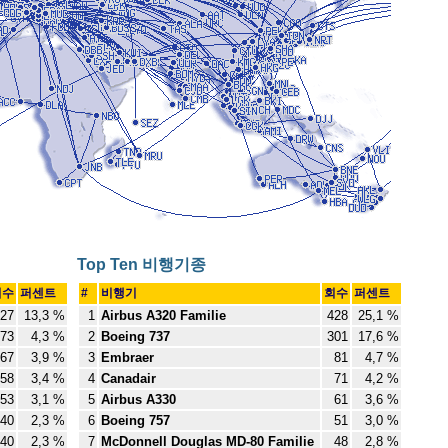
Top Ten 비행기종
회수
퍼센트
#
비행기
회수
퍼센트
27
13,3 %
1
Airbus A320 Familie
428
25,1 %
73
4,3 %
2
Boeing 737
301
17,6 %
67
3,9 %
3
Embraer
81
4,7 %
58
3,4 %
4
Canadair
71
4,2 %
53
3,1 %
5
Airbus A330
61
3,6 %
40
2,3 %
6
Boeing 757
51
3,0 %
40
2,3 %
7
McDonnell Douglas MD-80 Familie
48
2,8 %