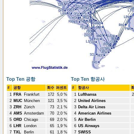
Top Ten 공항
Top Ten 항공사
#
공항
회수
퍼센트
#
항공사
1
FRA
Frankfurt
172
5,0 %
1
Lufthansa
2
2
MUC
München
121
3,5 %
2
United Airlines
3
ZRH
Zürich
73
2,1 %
3
Delta Air Lines
4
AMS
Amsterdam
70
2,0 %
4
American Airlines
5
ORD
Chicago
69
2,0 %
5
Air Berlin
6
LHR
London
65
1,9 %
6
US Airways
7
TXL
Berlin
61
1,8 %
7
SWISS