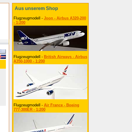
Aus unserem Shop
Flugzeugmodell -
Joon - Airbus A320-200
- 1:200
Flugzeugmodell -
British Airways - Airbus
A350-1000 - 1:200
Flugzeugmodell -
Air France - Boeing
777-300ER - 1:200