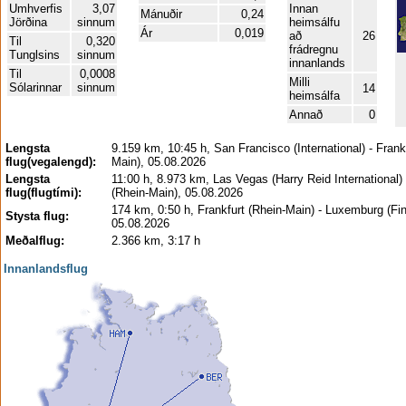
Umhverfis
3,07
Innan
Mánuðir
0,24
Jörðina
sinnum
heimsálfu
Ár
0,019
að
26
Til
0,320
frádregnu
Tunglsins
sinnum
innanlands
Til
0,0008
Milli
Sólarinnar
sinnum
14
heimsálfa
Annað
0
Lengsta
9.159 km, 10:45 h, San Francisco (International) - Frank
flug(vegalengd):
Main), 05.08.2026
Lengsta
11:00 h, 8.973 km, Las Vegas (Harry Reid International) 
flug(flugtími):
(Rhein-Main), 05.08.2026
174 km, 0:50 h, Frankfurt (Rhein-Main) - Luxemburg (Fin
Stysta flug:
05.08.2026
Meðalflug:
2.366 km, 3:17 h
Innanlandsflug