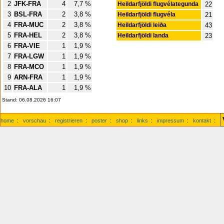
2
JFK-FRA
4
7,7 %
Heildarfjöldi flugvélategunda
22
3
BSL-FRA
2
3,8 %
Heildarfjöldi flugvéla
21
4
FRA-MUC
2
3,8 %
Heildarfjöldi leiða
43
5
FRA-HEL
2
3,8 %
Heildarfjöldi landa
23
6
FRA-VIE
1
1,9 %
7
FRA-LGW
1
1,9 %
8
FRA-MCO
1
1,9 %
9
ARN-FRA
1
1,9 %
10
FRA-ALA
1
1,9 %
Stand: 06.08.2026 16:07
home
:
vorschau
:
registrieren
:
poster
:
shop
:
links
:
impressum
:
kontakt
: