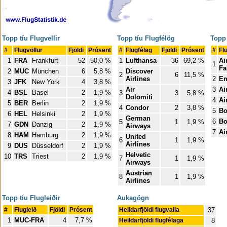
Topp tíu Flugvellir
Topp tíu Flugfélög
Topp 
#
Flugvöllur
Fjöldi
Prósent
#
Flugfélag
Fjöldi
Prósent
#
Fl
1
FRA
Frankfurt
52
50,0 %
1
Lufthansa
36
69,2 %
Ai
1
Fa
2
MUC
München
6
5,8 %
Discover
2
6
11,5 %
Airlines
2
Em
3
JFK
New York
4
3,8 %
Air
3
Ai
4
BSL
Basel
2
1,9 %
3
3
5,8 %
Dolomiti
4
Ai
5
BER
Berlin
2
1,9 %
4
Condor
2
3,8 %
5
Bo
6
HEL
Helsinki
2
1,9 %
German
6
Bo
5
1
1,9 %
7
GDN
Danzig
2
1,9 %
Airways
7
Ai
8
HAM
Hamburg
2
1,9 %
United
6
1
1,9 %
Airlines
9
DUS
Düsseldorf
2
1,9 %
Helvetic
10
TRS
Triest
2
1,9 %
7
1
1,9 %
Airways
Austrian
8
1
1,9 %
Airlines
Topp tíu Flugleiðir
Aukagögn
#
Flugleið
Fjöldi
Prósent
Heildarfjöldi flugvalla
37
1
MUC-FRA
4
7,7 %
Heildarfjöldi flugfélaga
8