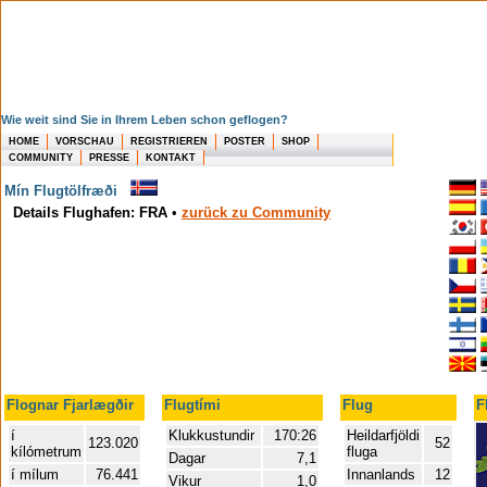
Wie weit sind Sie in Ihrem Leben schon geflogen?
HOME
VORSCHAU
REGISTRIEREN
POSTER
SHOP
COMMUNITY
PRESSE
KONTAKT
Mín Flugtölfræði
Details Flughafen: FRA
•
zurück zu Community
Flognar Fjarlægðir
Flugtími
Flug
F
í
Klukkustundir
170:26
Heildarfjöldi
123.020
52
kílómetrum
fluga
Dagar
7,1
í mílum
76.441
Innanlands
12
Vikur
1,0