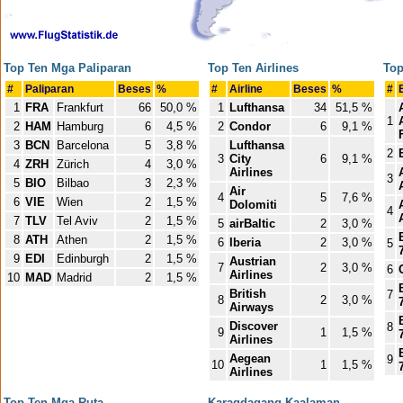
Top Ten Mga Paliparan
Top Ten Airlines
Top
#
Paliparan
Beses
%
#
Airline
Beses
%
#
1
FRA
Frankfurt
66
50,0 %
1
Lufthansa
34
51,5 %
1
2
HAM
Hamburg
6
4,5 %
2
Condor
6
9,1 %
3
BCN
Barcelona
5
3,8 %
Lufthansa
2
3
City
6
9,1 %
4
ZRH
Zürich
4
3,0 %
Airlines
3
5
BIO
Bilbao
3
2,3 %
Air
4
5
7,6 %
6
VIE
Wien
2
1,5 %
Dolomiti
4
7
TLV
Tel Aviv
2
1,5 %
5
airBaltic
2
3,0 %
8
ATH
Athen
2
1,5 %
6
Iberia
2
3,0 %
5
9
EDI
Edinburgh
2
1,5 %
Austrian
7
2
3,0 %
6
Airlines
10
MAD
Madrid
2
1,5 %
British
7
8
2
3,0 %
Airways
Discover
8
9
1
1,5 %
Airlines
Aegean
9
10
1
1,5 %
Airlines
Top Ten Mga Ruta
Karagdagang Kaalaman