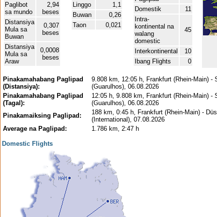
Paglibot
2,94
Linggo
1,1
Domestik
11
sa mundo
beses
Buwan
0,26
Intra-
Distansiya
Taon
0,021
0,307
kontinental na
Mula sa
45
beses
walang
Buwan
domestic
Distansiya
0,0008
Interkontinental
10
Mula sa
beses
Araw
Ibang Flights
0
Pinakamahabang Paglipad
9.808 km, 12:05 h, Frankfurt (Rhein-Main) -
(Distansiya):
(Guarulhos), 06.08.2026
Pinakamahabang Paglipad
12:05 h, 9.808 km, Frankfurt (Rhein-Main) -
(Tagal):
(Guarulhos), 06.08.2026
188 km, 0:45 h, Frankfurt (Rhein-Main) - Düs
Pinakamaiksing Paglipad:
(International), 07.08.2026
Average na Paglipad:
1.786 km, 2:47 h
Domestic Flights