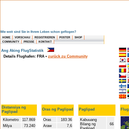
Wie weit sind Sie in Ihrem Leben schon geflogen?
HOME
VORSCHAU
REGISTRIEREN
POSTER
SHOP
COMMUNITY
PRESSE
KONTAKT
Ang Aking FlugStatistik
Details Flughafen: FRA
•
zurück zu Community
Distansiya ng
Oras ng Paglipad
Paglipad
Flug
Paglipad
Kilometro
117.869
Oras
183:36
Kabuuang
Bilang ng
66
Milya
73.240
Araw
7,6
Paglipad