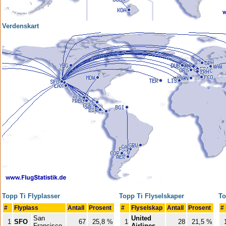
Verdenskart
Topp Ti Flyplasser
Topp Ti Flyselskaper
To
#
Flyplass
Antall
Prosent
#
Flyselskap
Antall
Prosent
#
San
United
1
SFO
67
25,8 %
1
28
21,5 %
Francisco
Airlines