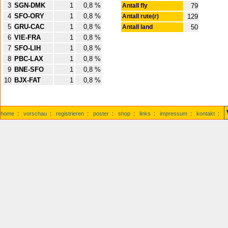
3
SGN-DMK
1
0,8 %
Antall fly
79
4
SFO-ORY
1
0,8 %
Antall rute(r)
129
5
GRU-CAC
1
0,8 %
Antall land
50
6
VIE-FRA
1
0,8 %
7
SFO-LIH
1
0,8 %
8
PBC-LAX
1
0,8 %
9
BNE-SFO
1
0,8 %
10
BJX-FAT
1
0,8 %
home
:
vorschau
:
registrieren
:
poster
:
shop
:
links
:
impressum
:
kontakt
: