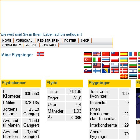
Wie weit sind Sie in Ihrem Leben schon geflogen?
HOME
VORSCHAU
REGISTRIEREN
POSTER
SHOP
COMMUNITY
PRESSE
KONTAKT
Mine Flygninger
Flydistanser
Flytid
Flygninger
F
I
Timer
743:39
Total antall
608.550
130
Kilometer
flygninger
Dager
31,0
I Miles
378.135
Innenriks
0
Uker
4,4
Jordens
15,18
Innen
Måneder
1,03
omkrets
Gang(er)
Kontinentet
22
År
0,085
eks. Innenriks
Avstand
1,583
til Månen
Gang(er)
Interkontinental
29
Avstand
0,0041
Andre
79
til Solen
Gang(er)
flygninger