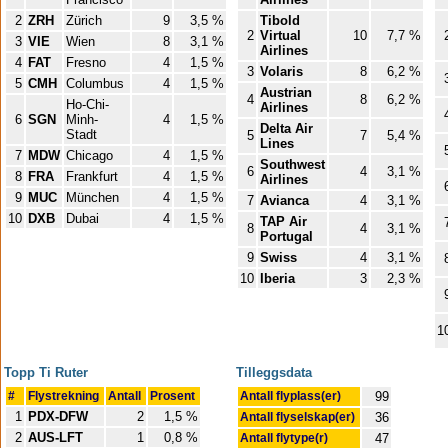
2
ZRH
Zürich
9
3,5 %
Tibold
2
Virtual
10
7,7 %
3
VIE
Wien
8
3,1 %
Airlines
4
FAT
Fresno
4
1,5 %
3
Volaris
8
6,2 %
5
CMH
Columbus
4
1,5 %
Austrian
4
8
6,2 %
Ho-Chi-
Airlines
6
SGN
Minh-
4
1,5 %
Delta Air
Stadt
5
7
5,4 %
Lines
7
MDW
Chicago
4
1,5 %
Southwest
6
4
3,1 %
8
FRA
Frankfurt
4
1,5 %
Airlines
9
MUC
München
4
1,5 %
7
Avianca
4
3,1 %
10
DXB
Dubai
4
1,5 %
TAP Air
8
4
3,1 %
Portugal
9
Swiss
4
3,1 %
10
Iberia
3
2,3 %
1
Topp Ti Ruter
Tilleggsdata
#
Flystrekning
Antall
Prosent
Antall flyplass(er)
99
1
PDX-DFW
2
1,5 %
Antall flyselskap(er)
36
2
AUS-LFT
1
0,8 %
Antall flytype(r)
47