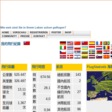
Wie weit sind Sie in Ihrem Leben schon geflogen?
HOME
VORSCHAU
REGISTRIEREN
POSTER
SHOP
COMMUNITY
PRESSE
KONTAKT
我的飛行紀錄
飛行距離
飛行時間
航班
FlugStatistik 
525.447
143
公里數
時
總航班數
674:56
數
326.497
2
英里數
國內航班
天
環繞地
不含國內
28,1
13,11
數
27
球次
線的洲內
次
數
週
航班
4,0
數
1,367
18
至月球
洲際航班
次
距離
月
96
其他航班
0,94