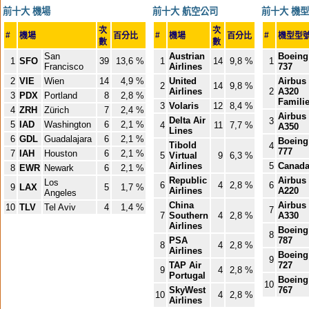
前十大 機場
前十大 航空公司
前十大 機型
次
次
#
#
#
機場
百分比
機場
百分比
機型型
數
數
San
Austrian
Boeing
1
SFO
39
13,6 %
1
14
9,8 %
1
Francisco
Airlines
737
2
VIE
Wien
14
4,9 %
United
Airbus
2
14
9,8 %
Airlines
2
A320
3
PDX
Portland
8
2,8 %
Famili
3
Volaris
12
8,4 %
4
ZRH
Zürich
7
2,4 %
Airbus
Delta Air
3
5
IAD
Washington
6
2,1 %
4
11
7,7 %
A350
Lines
6
GDL
Guadalajara
6
2,1 %
Boeing
Tibold
4
777
7
IAH
Houston
6
2,1 %
5
Virtual
9
6,3 %
Airlines
5
Canada
8
EWR
Newark
6
2,1 %
Republic
Airbus
Los
6
4
2,8 %
6
9
LAX
5
1,7 %
Airlines
A220
Angeles
China
Airbus
10
TLV
Tel Aviv
4
1,4 %
7
7
Southern
4
2,8 %
A330
Airlines
Boeing
8
PSA
787
8
4
2,8 %
Airlines
Boeing
9
TAP Air
727
9
4
2,8 %
Portugal
Boeing
10
SkyWest
767
10
4
2,8 %
Airlines