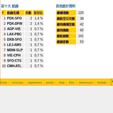
前十大 航線
其他統計資料
#
120
航線名稱
次數
百分比
總機場數
1
PDX-SFO
2
1,4 %
39
總航空公司數
2
PDX-DFW
2
1,4 %
42
總飛機機型數
3
AGP-VIE
1
0,7 %
60
總飛機數
4
LAX-PBC
1
0,7 %
141
總航線數
5
DXB-SFO
1
0,7 %
53
總國家數
6
LEJ-AMS
1
0,7 %
7
MDW-SLP
1
0,7 %
8
VIE-CPH
1
0,7 %
9
SFO-CTS
1
0,7 %
10
CMH-ATL
1
0,7 %
home
:
vorschau
:
registrieren
:
poster
:
shop
:
links
:
impressum
:
kontakt
: