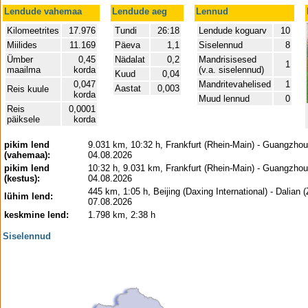
Lendude vahemaa
Lendude aeg
Lennud
Kilomeetrites
17.976
Tundi
26:18
Lendude koguarv
10
Miilides
11.169
Päeva
1,1
Siselennud
8
Ümber
0,45
Nädalat
0,2
Mandrisisesed
1
maailma
korda
(v.a. siselennud)
Kuud
0,04
0,047
Mandritevahelised
1
Aastat
0,003
Reis kuule
korda
Muud lennud
0
Reis
0,0001
päiksele
korda
pikim lend
9.031 km, 10:32 h, Frankfurt (Rhein-Main) - Guangzhou
(vahemaa):
04.08.2026
pikim lend
10:32 h, 9.031 km, Frankfurt (Rhein-Main) - Guangzhou
(kestus):
04.08.2026
445 km, 1:05 h, Beijing (Daxing International) - Dalian 
lühim lend:
07.08.2026
keskmine lend:
1.798 km, 2:38 h
Siselennud