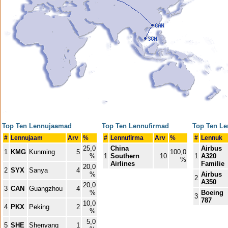
Top Ten Lennujaamad
Top Ten Lennufirmad
Top Ten Le
#
Lennujaam
Arv
%
#
Lennufirma
Arv
%
#
Lennuk
25,0
China
Airbus
1
KMG
Kunming
5
100,0
%
1
Southern
10
1
A320
%
Airlines
Familie
20,0
2
SYX
Sanya
4
%
Airbus
2
A350
20,0
3
CAN
Guangzhou
4
%
Boeing
3
787
10,0
4
PKX
Peking
2
%
5,0
5
SHE
Shenyang
1