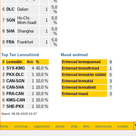
%
5,0
6
DLC
Dalian
1
%
Ho-Chi-
5,0
7
SGN
1
Minh-Stadt
%
5,0
8
SHA
Shanghai
1
%
5,0
9
FRA
Frankfurt
1
%
Top Ten Lennuliinid
Muud andmed
#
Lennuliin
Arv
%
Erinevad lennujaamad
9
1
SYX-KMG
4
40,0 %
Erinevad lennufirmad
1
2
PKX-DLC
1
10,0 %
Erinevad lennukite tüübid
5
3
CAN-SGN
1
10,0 %
Erinevad lennukid
3
4
CAN-SHA
1
10,0 %
Erinevad lennuliinid
7
5
FRA-CAN
1
10,0 %
Erinevad maad
3
6
KMG-CAN
1
10,0 %
7
SHE-PKX
1
10,0 %
Stand: 08.08.2026 02:07
home
:
vorschau
:
registrieren
:
poster
:
shop
:
links
:
impressum
:
kontakt
: