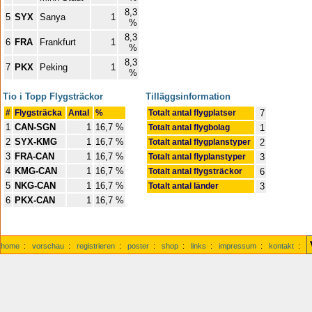
8,3
5
SYX
Sanya
1
%
8,3
6
FRA
Frankfurt
1
%
8,3
7
PKX
Peking
1
%
Tio i Topp Flygsträckor
Tilläggsinformation
#
Flygsträcka
Antal
%
Totalt antal flygplatser
7
1
CAN-SGN
1
16,7 %
Totalt antal flygbolag
1
2
SYX-KMG
1
16,7 %
Totalt antal flygplanstyper
2
3
FRA-CAN
1
16,7 %
Totalt antal flyplanstyper
3
4
KMG-CAN
1
16,7 %
Totalt antal flygsträckor
6
5
NKG-CAN
1
16,7 %
Totalt antal länder
3
6
PKX-CAN
1
16,7 %
home
:
vorschau
:
registrieren
:
poster
:
shop
:
links
:
impressum
:
kontakt
: