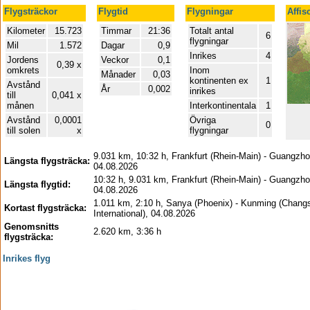
Flygsträckor
Flygtid
Flygningar
Affis
Kilometer
15.723
Timmar
21:36
Totalt antal
6
flygningar
Mil
1.572
Dagar
0,9
Inrikes
4
Jordens
Veckor
0,1
0,39 x
omkrets
Inom
Månader
0,03
kontinenten ex
1
Avstånd
År
0,002
inrikes
till
0,041 x
månen
Interkontinentala
1
Avstånd
0,0001
Övriga
0
till solen
x
flygningar
9.031 km, 10:32 h, Frankfurt (Rhein-Main) - Guangzho
Längsta flygsträcka:
04.08.2026
10:32 h, 9.031 km, Frankfurt (Rhein-Main) - Guangzho
Längsta flygtid:
04.08.2026
1.011 km, 2:10 h, Sanya (Phoenix) - Kunming (Chang
Kortast flygsträcka:
International), 04.08.2026
Genomsnitts
2.620 km, 3:36 h
flygsträcka:
Inrikes flyg