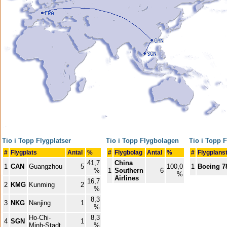
Tio i Topp Flygplatser
Tio i Topp Flygbolagen
Tio i Topp 
#
Flygplats
Antal
%
#
Flygbolag
Antal
%
#
Flygplans
41,7
China
1
CAN
Guangzhou
5
100,0
1
Boeing 7
%
1
Southern
6
%
Airlines
16,7
2
KMG
Kunming
2
%
8,3
3
NKG
Nanjing
1
%
Ho-Chi-
8,3
4
SGN
1
Minh-Stadt
%