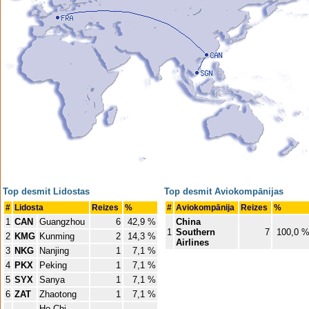
Top desmit Lidostas
Top desmit Aviokompānijas
#
Lidosta
Reizes
%
#
Aviokompānija
Reizes
%
1
CAN
Guangzhou
6
42,9 %
China
1
Southern
7
100,0 
2
KMG
Kunming
2
14,3 %
Airlines
3
NKG
Nanjing
1
7,1 %
4
PKX
Peking
1
7,1 %
5
SYX
Sanya
1
7,1 %
6
ZAT
Zhaotong
1
7,1 %
Ho-Chi-