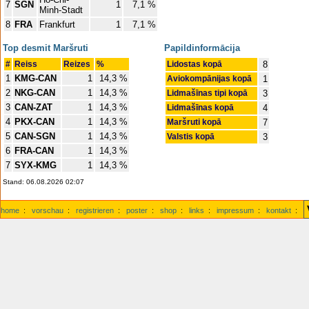
7
SGN
1
7,1 %
Minh-Stadt
8
FRA
Frankfurt
1
7,1 %
Top desmit Maršruti
Papildinformācija
#
Reiss
Reizes
%
Lidostas kopā
8
1
KMG-CAN
1
14,3 %
Aviokompānijas kopā
1
2
NKG-CAN
1
14,3 %
Lidmašīnas tipi kopā
3
3
CAN-ZAT
1
14,3 %
Lidmašīnas kopā
4
4
PKX-CAN
1
14,3 %
Maršruti kopā
7
5
CAN-SGN
1
14,3 %
Valstis kopā
3
6
FRA-CAN
1
14,3 %
7
SYX-KMG
1
14,3 %
Stand: 06.08.2026 02:07
home
:
vorschau
:
registrieren
:
poster
:
shop
:
links
:
impressum
:
kontakt
: