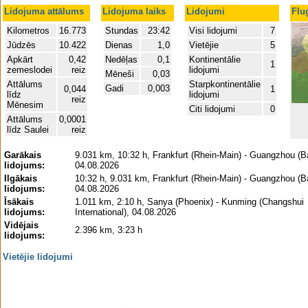
Lidojuma attālums
Lidojuma laiks
Lidojumi
Flu
Kilometros
16.773
Stundas
23:42
Visi lidojumi
7
Jūdzēs
10.422
Dienas
1,0
Vietējie
5
Apkārt
0,42
Nedēļas
0,1
Kontinentālie
1
zemeslodei
reiz
lidojumi
Mēneši
0,03
Attālums
Starpkontinentālie
Gadi
0,003
0,044
1
līdz
lidojumi
reiz
Mēnesim
Citi lidojumi
0
Attālums
0,0001
līdz Saulei
reiz
Garākais
9.031 km, 10:32 h, Frankfurt (Rhein-Main) - Guangzhou (B
lidojums:
04.08.2026
Ilgākais
10:32 h, 9.031 km, Frankfurt (Rhein-Main) - Guangzhou (B
lidojums:
04.08.2026
Īsākais
1.011 km, 2:10 h, Sanya (Phoenix) - Kunming (Changshui
lidojums:
International), 04.08.2026
Vidējais
2.396 km, 3:23 h
lidojums:
Vietējie lidojumi