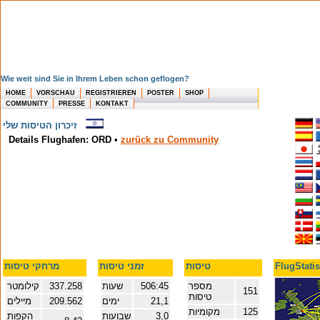
Wie weit sind Sie in Ihrem Leben schon geflogen?
HOME
VORSCHAU
REGISTRIEREN
POSTER
SHOP
COMMUNITY
PRESSE
KONTAKT
זיכרון הטיסות שלי
Details Flughafen: ORD
•
zurück zu Community
טיסות
זמני טיסות
מרחקי טיסות
מספר
506:45
שעות
337.258
קילומטר
151
טיסות
21,1
ימים
209.562
מיילים
125
מקומיות
3,0
שבועות
הקפות