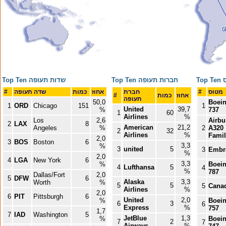
ס
Top Ten חברות תעופה
Top Ten שדות תעופה
מטוס
#
חברת
אחוז
כמות
שדה תעופה
#
אחוז
כמות
#
תעופה
50,0
Boei
1
ORD
Chicago
151
1
United
39,7
%
737
1
60
Airlines
%
Los
2,6
Airbu
2
LAX
8
American
21,2
Angeles
%
2
A320
2
32
Airlines
%
Famil
2,0
3
BOS
Boston
6
3,3
%
3
united
5
3
Embr
%
2,0
4
LGA
New York
6
3,3
%
Boei
4
Lufthansa
5
4
%
787
Dallas/Fort
2,0
5
DFW
6
Alaska
3,3
Worth
%
5
5
5
Canad
Airlines
%
2,0
6
PIT
Pittsburgh
6
United
2,0
%
Boei
6
3
6
Express
%
757
1,7
7
IAD
Washington
5
JetBlue
1,3
%
Boei
7
2
7
Airways
%