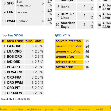
747
San
1,7
8
SFO
5
1,3
Francisco
%
Airbu
8
Iberia
2
8
%
A330
1,3
9
LHR
London
4
Delta Air
1,3
%
Airbu
9
2
9
Lines
%
A350
1,3
10
PWM
Portland
4
American
1,3
%
Airbu
10
2
10
Eagle
%
A220
מידע נוסף
Top Ten מסלול
71
סה"כ שדות תעופה
אחוז
כמות
מסלול טיסה
#
1
LAX-ORD
6
4,0 %
24
סה"כ חברות תעופה
2
LGA-ORD
4
2,6 %
56
סה"כ סוגי מטוסים
3
BOS-ORD
4
2,6 %
59
סה"כ מטוסים
4
IAD-ORD
4
2,6 %
97
סה"כ מסלולים
5
PIT-ORD
3
2,0 %
16
סה"כ מדינות
6
DFW-ORD
3
2,0 %
7
ORD-FRA
3
2,0 %
8
ORD-PWM
3
2,0 %
9
ORD-PIT
3
2,0 %
10
ORD-DFW
3
2,0 %
Stand: 07.08.2026 02:07
home
:
vorschau
:
registrieren
:
poster
:
shop
:
links
:
impressum
:
kontakt
: