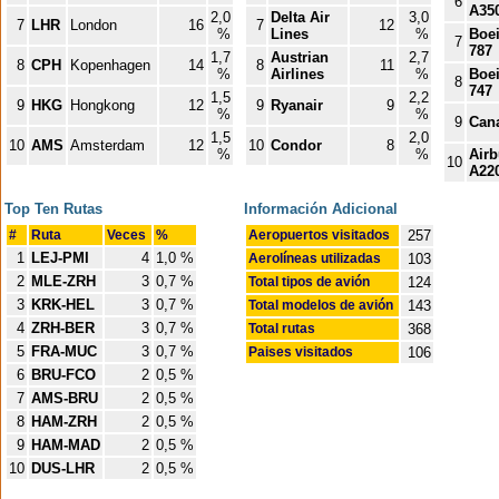
6
A35
2,0
Delta Air
3,0
7
LHR
London
16
7
12
%
Lines
%
Boe
7
787
1,7
Austrian
2,7
8
CPH
Kopenhagen
14
8
11
%
Airlines
%
Boe
8
747
1,5
2,2
9
HKG
Hongkong
12
9
Ryanair
9
%
%
9
Can
1,5
2,0
10
AMS
Amsterdam
12
10
Condor
8
%
%
Air
10
A22
Top Ten Rutas
Información Adicional
#
Ruta
Veces
%
Aeropuertos visitados
257
1
LEJ-PMI
4
1,0 %
Aerolíneas utilizadas
103
2
MLE-ZRH
3
0,7 %
Total tipos de avión
124
3
KRK-HEL
3
0,7 %
Total modelos de avión
143
4
ZRH-BER
3
0,7 %
Total rutas
368
5
FRA-MUC
3
0,7 %
Paises visitados
106
6
BRU-FCO
2
0,5 %
7
AMS-BRU
2
0,5 %
8
HAM-ZRH
2
0,5 %
9
HAM-MAD
2
0,5 %
10
DUS-LHR
2
0,5 %