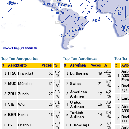
Top Ten Aeropuertos
Top Ten Aerolíneas
Top Ten
#
Aeropuerto
Veces
%
#
Aerolínea
Veces
%
#
Avi
7,5
12,1
Air
1
FRA
Frankfurt
61
1
Lufthansa
49
%
%
1
A32
Fami
3,8
5,2
2
MUC
München
31
2
Swiss
21
%
%
Boe
2
737
3,3
American
4,2
3
ZRH
Zürich
27
3
17
%
Airlines
%
3
Emb
3,1
United
3,9
4
VIE
Wien
25
4
16
%
Airlines
%
Air
4
A33
2,0
Turkish
3,4
5
BER
Berlin
16
5
14
%
Airlines
%
Boe
5
777
2,0
3,0
6
IST
Istanbul
16
6
Eurowings
12
%
%
Air