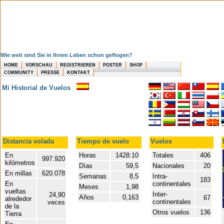
Wie weit sind Sie in Ihrem Leben schon geflogen?
HOME
VORSCHAU
REGISTRIEREN
POSTER
SHOP
COMMUNITY
PRESSE
KONTAKT
Mi Historial de Vuelos
Distancia volada
Tiempo de vuelo
Vuelos
En
Horas
1428:10
Totales
406
997.920
kilómetros
Días
59,5
Nacionales
20
En millas
620.078
Semanas
8,5
Intra-
183
En
continentales
Meses
1,98
vueltas
Inter-
24,90
Años
0,163
67
alrededor
continentales
veces
de la
Otros vuelos
136
Tierra